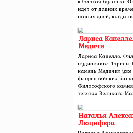
«Золотая булавка Юл
идет от давних врем
наших дней, когда не
Лариса Капелле
Медичи
Лариса Капелле. Фи
аудиокниге Ларисы 
камень Медичи» уже 
флорентийских банк
Философского камня,
текстах Великого Маг
Наталья Алекса
Люцифера
Наталья Александро