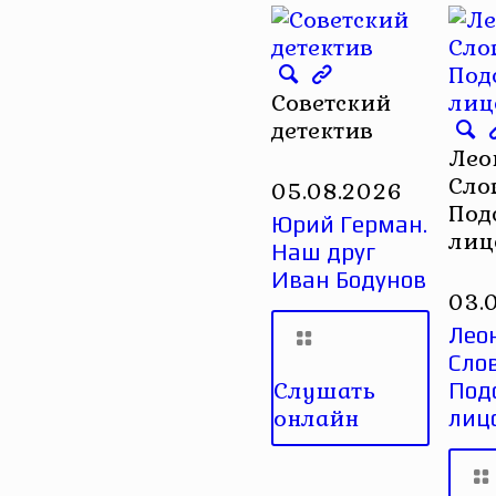
Советский
детектив
Лео
Сло
05.08.2026
Под
Юрий Герман.
лиц
Наш друг
Иван Бодунов
03.
Лео
Сло
Слушать
Под
онлайн
лиц