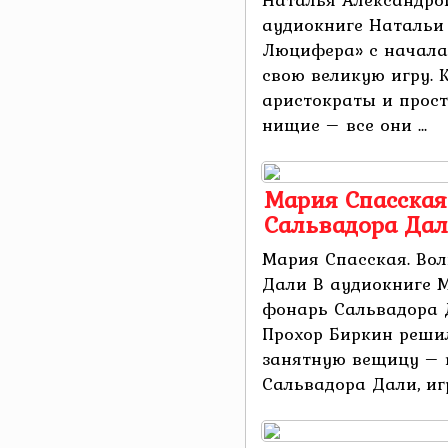
аудиокниге Натальи
Люцифера» с начала
свою великую игру. 
аристократы и прос
нищие – все они ...
Мария Спасска
Сальвадора Да
Мария Спасская. Во
Дали В аудиокниге 
фонарь Сальвадора 
Прохор Биркин реши
занятную вещицу –
Сальвадора Дали, игр