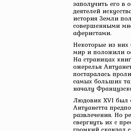
заполучить его в 
деятелей искусства
история Земли пол
совершенными мн
аферистами.
Некоторые из них
мир и положили ос
На страницах кни
ожерелья Антуанет
постаралась проли
самых больших та
началу Французск
Людовик ХVI был 
Антуанетта предп
развлечения. Но р
свергнуть их с пре
громкий скандал 