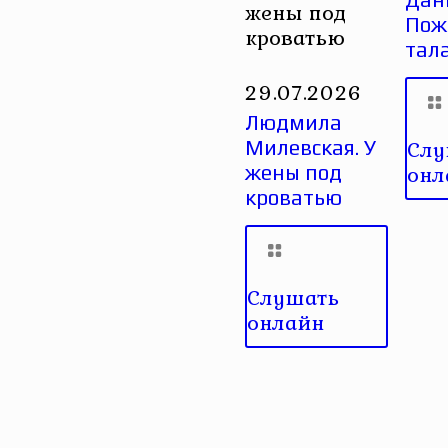
жены под
Пож
кроватью
тал
29.07.2026
Людмила
Слу
Милевская. У
онл
жены под
кроватью
Слушать
онлайн