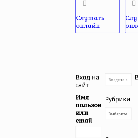
Слушать
Слу
онлайн
онл
Вход на
сайт
Имя
Рубрики
пользователя
Рубрики
или
email