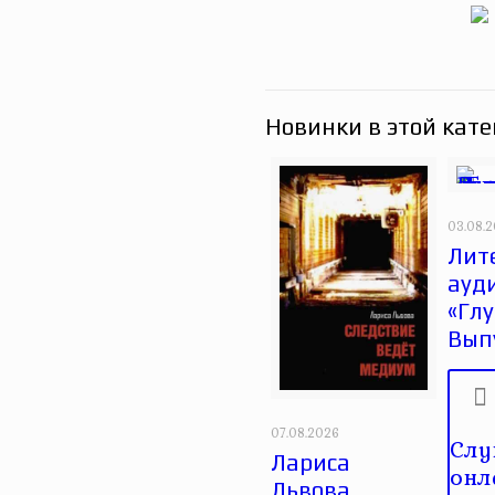
Новинки в этой кате
03.08.
Лит
ауд
«Глу
Вып
07.08.2026
Слу
Лариса
онл
Львова.