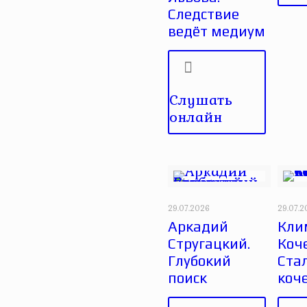
Следствие
ведёт медиум
Слушать
онлайн
29.07.2026
29.07.
Аркадий
Кли
Стругацкий.
Коче
Глубокий
Ста
поиск
коч