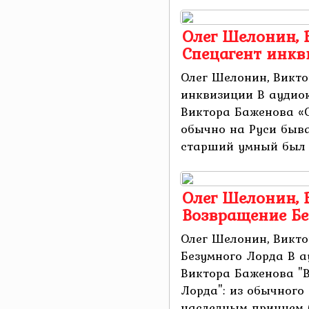
Олег Шелонин, 
Спецагент инк
Олег Шелонин, Викто
инквизиции В аудио
Виктора Баженова «С
обычно на Руси быва
старший умный был де
Олег Шелонин, 
Возвращение Бе
Олег Шелонин, Викто
Безумного Лорда В 
Виктора Баженова "
Лорда": из обычного
наследным принцем 