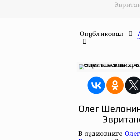
Эврита
Опубликовал
Олег Шелонин
Эвритан
В аудиокниге
Оле