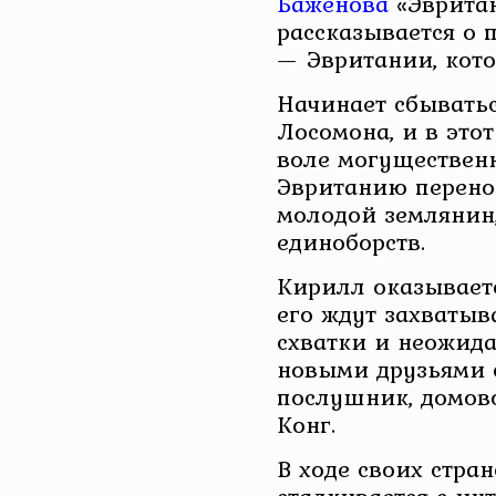
Баженова
«Эвритан
рассказывается о 
— Эвритании, кот
Начинает сбыватьс
Лосомона, и в это
воле могуществен
Эвританию перено
молодой землянин,
единоборств.
Кирилл оказываетс
его ждут захваты
схватки и неожида
новыми друзьями с
послушник, домово
Конг.
В ходе своих стра