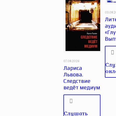
03.08.
Лит
ауд
«Глу
Вып
07.08.2026
Слу
Лариса
онл
Львова.
Следствие
ведёт медиум
Слушать