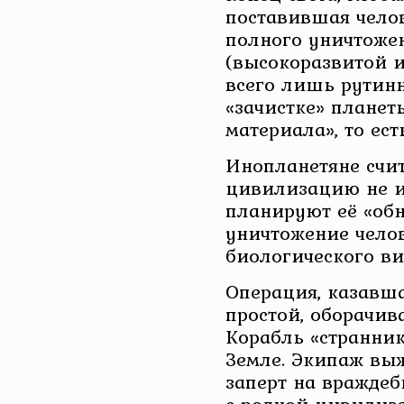
поставившая челов
полного уничтожен
(высокоразвитой 
всего лишь рутин
«зачистке» планет
материала», то ест
Инопланетяне счи
цивилизацию не 
планируют её «об
уничтожение челов
биологического ви
Операция, казавш
простой, оборачив
Корабль «странник
Земле. Экипаж выж
заперт на враждеб