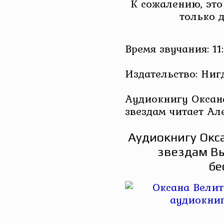
К сожалению, это
только 
Время звучания: 11:
Издательство: Ниг
Аудиокнигу Оксана
звездам читает Ал
Аудиокнигу Окса
звездам Вы
бе