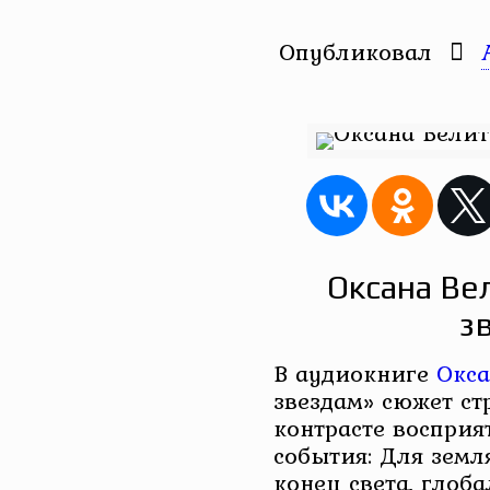
Опубликовал
Оксана Вел
з
В аудиокниге
Окса
звездам» сюжет ст
контрасте восприя
события: Для зем
конец света, глоба