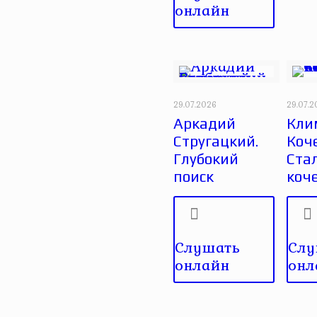
онлайн
29.07.2026
29.07.
Аркадий
Кли
Стругацкий.
Коче
Глубокий
Ста
поиск
коч
Слушать
Слу
онлайн
онл