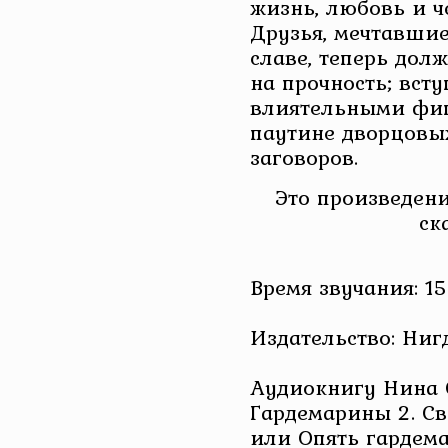
жизнь, любовь и ч
Друзья, мечтавши
славе, теперь дол
на прочность; всту
влиятельными фиг
паутине дворцовы
заговоров.
Это произведени
ск
Время звучания: 15
Издательство: Ниг
Аудиокнигу Нина 
Гардемарины 2. Св
или Опять гардем