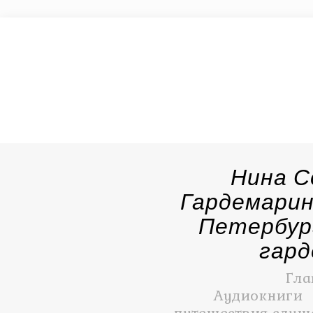
Нина С
Гардемарин
Петербур
гар
Гла
Аудиокниги
путешествия слуша