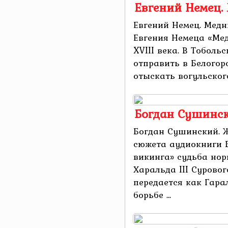
Евгений Немец.
Евгений Немец. Медн
Евгения Немеца «Мед
XVIII века. В Тоболь
отправить в Белогор
отыскать вогульского 
Богдан Сушинск
Богдан Сушинский. 
сюжета аудиокниги 
викинга» судьба нор
Харальда III Суровог
передается как Гара
борьбе ...