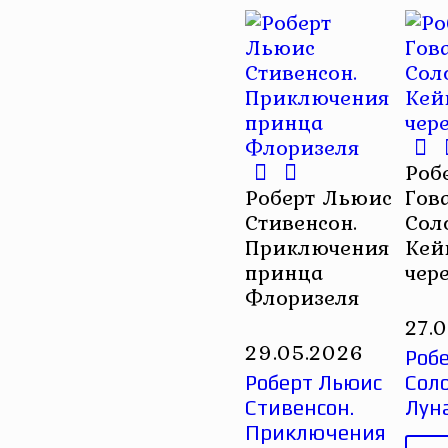
Роб
Роберт Льюис
Гова
Стивенсон.
Сол
Приключения
Кей
принца
чер
Флоризеля
27.
29.05.2026
Робе
Роберт Льюис
Сол
Стивенсон.
Лун
Приключения