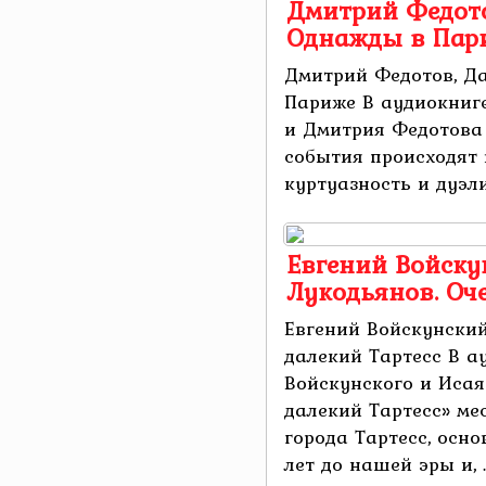
Дмитрий Федото
Однажды в Пар
Дмитрий Федотов, Д
Париже В аудиокниг
и Дмитрия Федотова
события происходят 
куртуазность и дуэли,
Евгений Войску
Лукодьянов. Оч
Евгений Войскунский
далекий Тартесс В а
Войскунского и Иса
далекий Тартесс» ме
города Тартесс, осн
лет до нашей эры и, ..