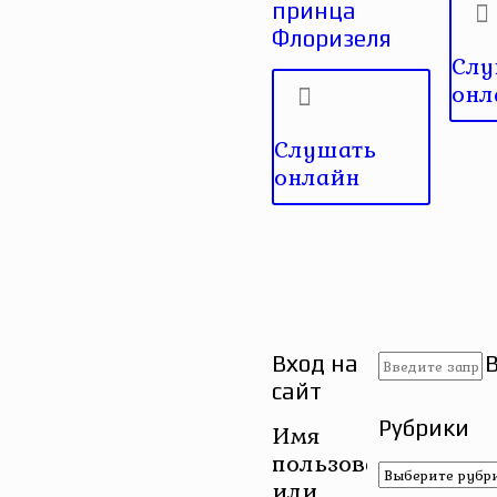
принца
Флоризеля
Слу
онл
Слушать
онлайн
Вход на
сайт
Рубрики
Имя
пользователя
Рубрики
или