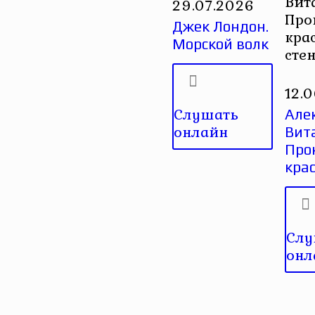
Вит
29.07.2026
Про
Джек Лондон.
кра
Морской волк
сте
12.
Слушать
Але
онлайн
Вит
Про
кра
Слу
онл