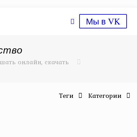
Мы в VK
йство
шать онлайн, скачать
Теги
Категории