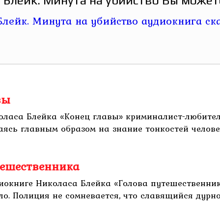
 Блейк. Минута на убийство Вы можете
вы
коласа Блейка «Конец главы» криминалист-любите
аясь главным образом на знание тонкостей челов
тешественника
иокниге Николаса Блейка «Голова путешественник
ло. Полиция не сомневается, что славящийся дурн