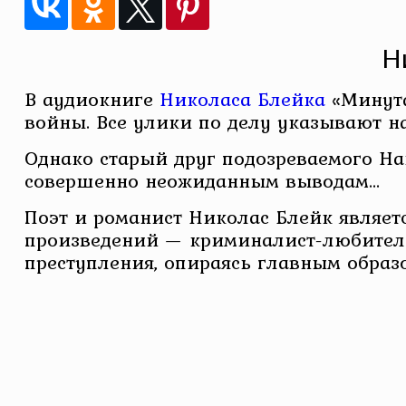
Н
В аудиокниге
Николаса Блейка
«Минута
войны. Все улики по делу указывают н
Однако старый друг подозреваемого На
совершенно неожиданным выводам…
Поэт и романист Николас Блейк являетс
произведений — криминалист-любитель
преступления, опираясь главным образо