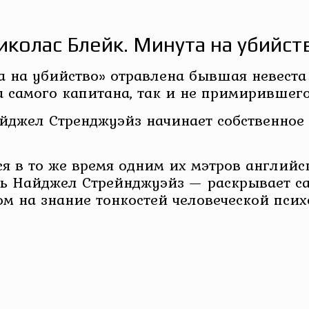
иколас Блейк. Минута на убийст
 на убийство» отравлена бывшая невеста
а самого капитана, так и не примирившег
йджел Стренджуэйз начинает собственное 
я в то же время одним их мэтров английск
 Найджел Стрейнджуэйз — раскрывает са
м на знание тонкостей человеческой псих