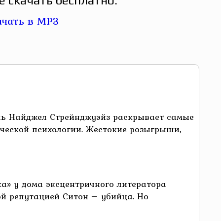
 скачать бесплатно:
ль Найджел Стрейнджуэйз раскрывает самые
еческой психологии. Жестокие розыгрыши,
а» у дома эксцентричного литератора
ой репутацией Ситон – убийца. Но