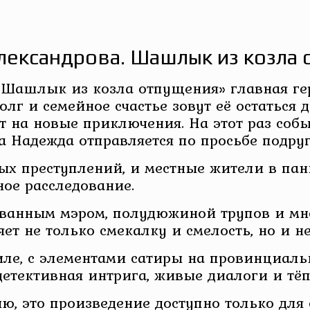
лександрова. Шашлык из козла
Шашлык из козла отпущения» главная гер
лг и семейное счастье зовут её остаться 
на новые приключения. На этот раз собы
а Надежда отправляется по просьбе подруг
ых преступлений, и местные жители в пани
ное расследование.
ованным мэром, полудюжиной трупов и мн
яет не только смекалку и смелость, но и н
иле, с элементами сатиры на провинциаль
 детективная интрига, живые диалоги и тё
ю, это произведение доступно только для