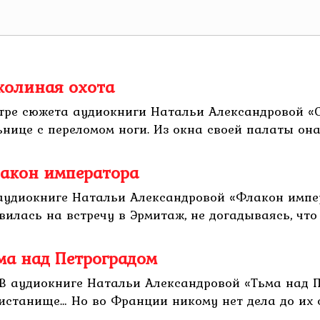
колиная охота
нтре сюжета аудиокниги Натальи Александровой «
ице с переломом ноги. Из окна своей палаты она н
лакон императора
аудиокниге Натальи Александровой «Флакон импе
лась на встречу в Эрмитаж, не догадываясь, что с
ма над Петроградом
В аудиокниге Натальи Александровой «Тьма над П
станище… Но во Франции никому нет дела до их су