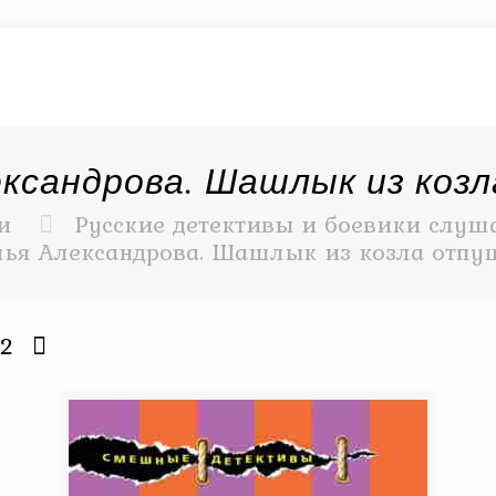
ксандрова. Шашлык из коз
и
Русские детективы и боевики слуша
лья Александрова. Шашлык из козла отпу
22