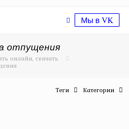
Мы в VK
ла отпущения
ть онлайн, скачать
щения
Теги
Категории