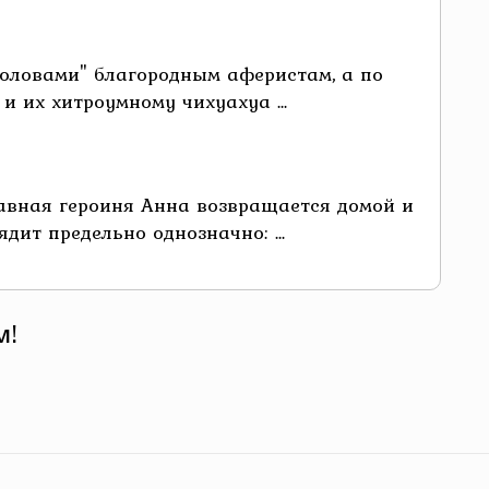
головами" благородным аферистам, а по
и их хитроумному чихуахуа ...
лавная героиня Анна возвращается домой и
ит предельно однозначно: ...
м!