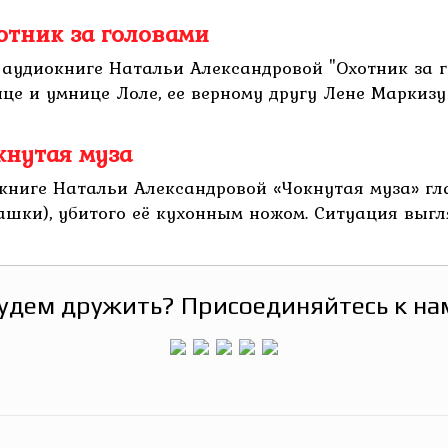
отник за головами
 аудиокниге Натальи Александровой "Охотник за 
е и умнице Лоле, ее верному другу Лене Маркизу 
кнутая муза
окниге Натальи Александровой «Чокнутая муза» г
шки), убитого её кухонным ножом. Ситуация выгляд
удем дружить? Присоединяйтесь к на