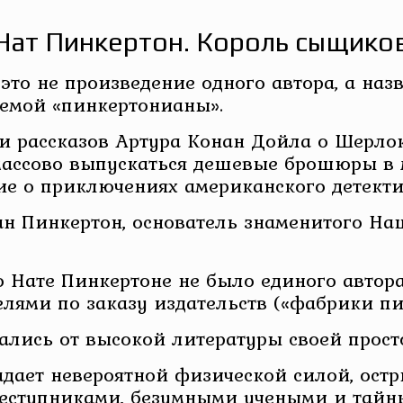
Нат Пинкертон. Король сыщико
то не произведение одного автора, а наз
аемой «пинкертонианы».
ти рассказов Артура Конан Дойла о Шерло
массово выпускаться дешевые брошюры в 
ие о приключениях американского детекти
н Пинкертон, основатель знаменитого Нац
 о Нате Пинкертоне не было единого автор
ями по заказу издательств («фабрики пис
ались от высокой литературы своей прос
адает невероятной физической силой, ост
реступниками, безумными учеными и тайн