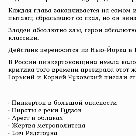
Каждая глава заканчивается на самом и
пытают, сбрасывают со скал, но он неи
Злодеи абсолютно злы, герои абсолютн
классики.
Действие переносится из Нью-Йорка в Б
В России пинкертоновщина имела колос
критика того времени презирала этот 
Горький и Корней Чуковский писали ст
• Пинкертон в большой опасности
• Пираты с реки Гудзон
• Арест в облаках
• Жертва метрополитена
• Бич Редстоуна