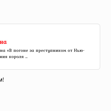
ина
на «В погоне за преступником от Нью-
я короля ...
м!