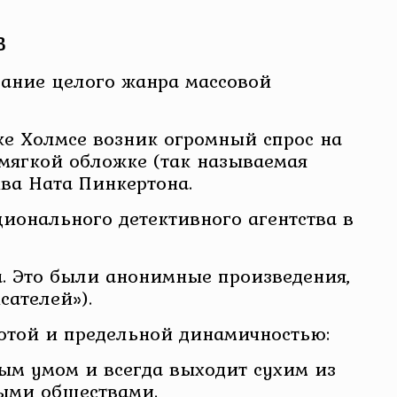
в
вание целого жанра массовой
ке Холмсе возник огромный спрос на
мягкой обложке (так называемая
ва Ната Пинкертона.
ионального детективного агентства в
а. Это были анонимные произведения,
ателей»).
тотой и предельной динамичностью:
рым умом и всегда выходит сухим из
ыми обществами.