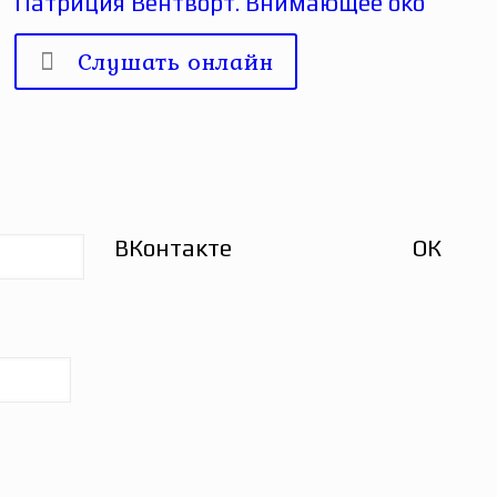
Патриция Вентворт. Внимающее око
Слушать онлайн
ВКонтакте
ОК