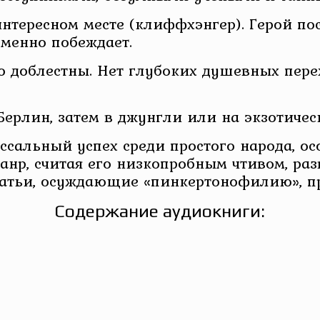
нтересном месте (клиффхэнгер). Герой по
зменно побеждает.
о доблестны. Нет глубоких душевных пер
ерлин, затем в джунгли или на экзотичес
сальный успех среди простого народа, ос
жанр, считая его низкопробным чтивом, 
атьи, осуждающие «пинкертонофилию», пр
Содержание аудиокниги: