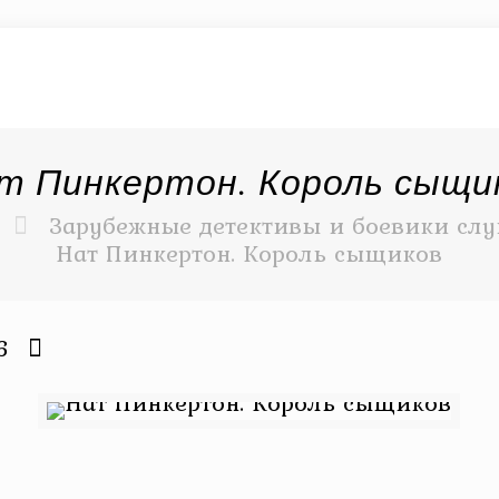
т Пинкертон. Король сыщи
Зарубежные детективы и боевики слу
Нат Пинкертон. Король сыщиков
6