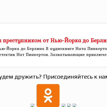
за преступником от Нью-Йорка до Берл
Нью-Йорка до Берлина В аудиокниге Ната Пинкерто
етектив Нат Пинкертон. Захватывающие приключени
удем дружить? Присоединяйтесь к на