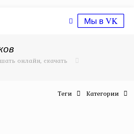
Мы в VK
ков
шать онлайн, скачать
Теги
Категории