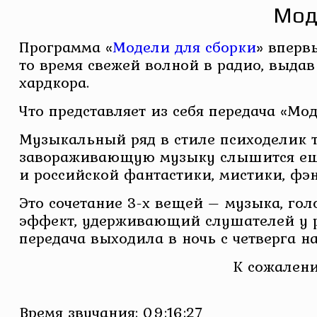
Моде
Программа «
Модели для сборки
» вперв
то время свежей волной в радио, выда
хардкора.
Что представляет из себя передача «Мо
Музыкальный ряд в стиле психоделик тра
завораживающую музыку слышится еще
и российской фантастики, мистики, фэн
Это сочетание 3-х вещей – музыка, гол
эффект, удерживающий слушателей у р
передача выходила в ночь с четверга н
К сожалени
Время звучания: 09:16:27