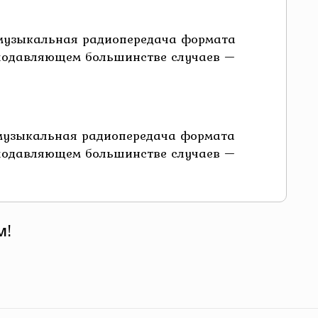
о-музыкальная радиопередача формата
 подавляющем большинстве случаев —
о-музыкальная радиопередача формата
 подавляющем большинстве случаев —
м!