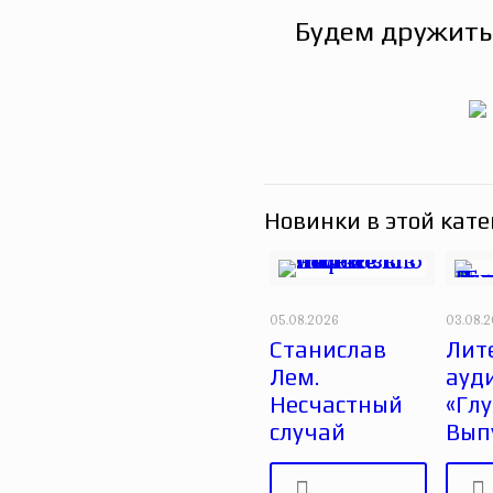
Будем дружить
Новинки в этой кате
05.08.2026
03.08.
Станислав
Лит
Лем.
ауд
Несчастный
«Глу
случай
Вып