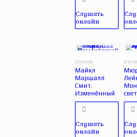
Слушать
Слу
онлайн
онл
17.07.2026
17.07.2
Майкл
Мюр
Маршалл
Лей
Смит.
Монс
Изменённый
све
Слушать
Слу
онлайн
онл