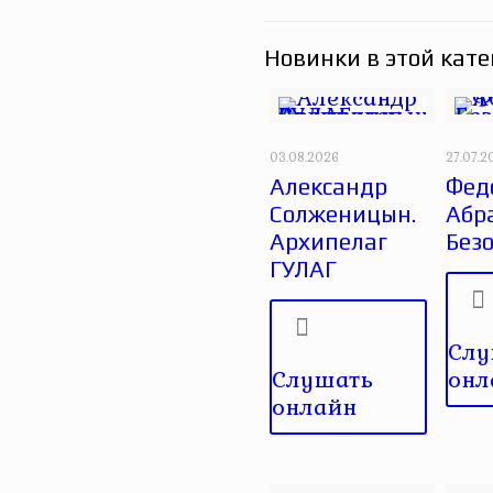
Новинки в этой кате
03.08.2026
27.07.2
Александр
Фед
Солженицын.
Абр
Архипелаг
Без
ГУЛАГ
Слу
Слушать
онл
онлайн