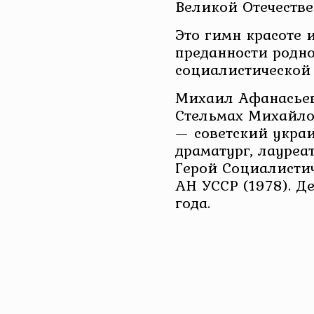
Великой Отечеств
Это гимн красоте и
преданности родно
социалистической 
Михаил Афанасьев
Стельмах Михайло
— советский укра
драматург, лауреа
Герой Социалистич
АН УССР (1978). Д
года.