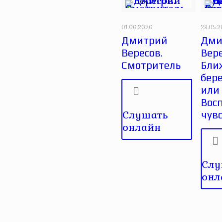
01.06.2026
29.05.
Дмитрий
Дми
Вересов.
Вере
Смотритель
Бли
бере
или
Вос
Слушать
чув
онлайн
Слу
онл