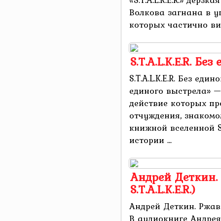
Волкова загнана в у
которых частично вин
S.T.A.L.K.E.R. Бе
S.T.A.L.K.E.R. Без един
единого выстрела» —
действие которых пр
отчуждения, знакомо
книжной вселенной S.T
истории ...
Андрей Деткин.
S.T.A.L.K.E.R.)
Андрей Деткин. Ржавый
В аудиокниге Андрея