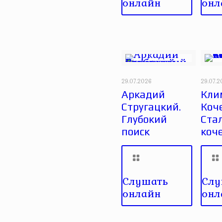
онлайн
онл
29.07.2026
29.07.
Аркадий
Кли
Стругацкий.
Коче
Глубокий
Ста
поиск
коч
Слушать
Слу
онлайн
онл