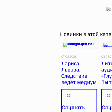
Новинки в этой кате
07.08.2026
03.08.
Лариса
Лит
Львова.
ауд
Следствие
«Глу
ведёт медиум
Вып
Слушать
Слу