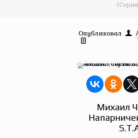
(Серия 
Опубликовал
Михаил Ч
Напарничек
S.T.