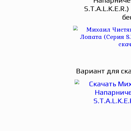
Напарничек
S.T.A.L.K.E.R
бе
Вариант для ск