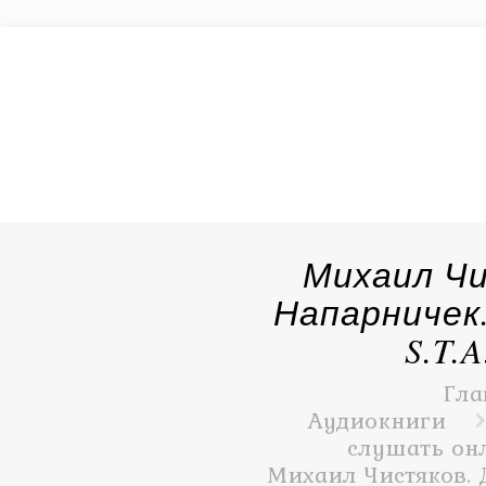
Михаил Чи
Напарничек
S.T.A
Гла
Аудиокниги
слушать онл
Михаил Чистяков. 