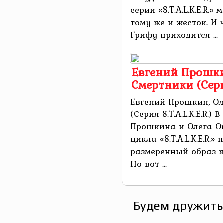
серии «S.T.A.L.K.E.R.»
тому же и жесток. И
Грифу приходится ...
Евгений Прошки
Смертники (Серия 
Евгений Прошкин, Ол
(Серия S.T.A.L.K.E.R.)
Прошкина и Олега О
цикла «S.T.A.L.K.E.R.
размеренный образ ж
Но вот ...
Будем дружить