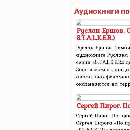
Аудиокниги по
Руслан Ершов. 
S.T.A.L.K.E.R.)
Руслан Ершов. Симбиог
аудиокниге Руслана 
серии «S.T.A.L.K.E.R.
Зоне в момент, когд
аномально‑феномена
оказываются на терри
Сергей Пирог. 
Сергей Пирог. По пр
Сергея Пирога «По п
«S.T.A.L.K.E.R.» дерз