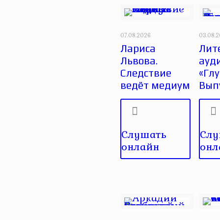
07.08.2026
03.08.
Лариса
Лит
Львова.
ауд
Следствие
«Глу
ведёт медиум
Вып
Слушать
Слу
онлайн
онл