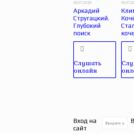
29.07.2026
29.07.
Аркадий
Кли
Стругацкий.
Коче
Глубокий
Ста
поиск
коч
Слушать
Слу
онлайн
онл
Вход на
сайт