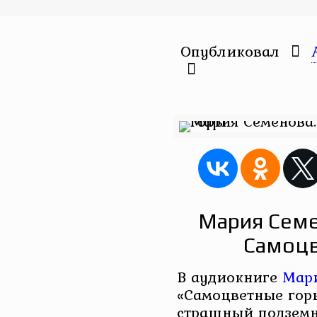
Опубликовал
Мария Семе
Самоцв
В аудиокниге
Мар
«Самоцветные гор
страшный подземн