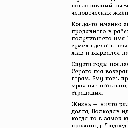
поглотивший тыся
человеческих жизн
Когда-то именно 
проданного в рабс
получившего имя 
сумел сделать нев
жив и вырвался на
Спустя годы после
Серого пса возвр
горам. Ему новь пр
мрачные штольни,
страдания.
Жизнь – ничто ря
долга, Волкодав и
когда-то в замок 
прозвищу Людоед. 