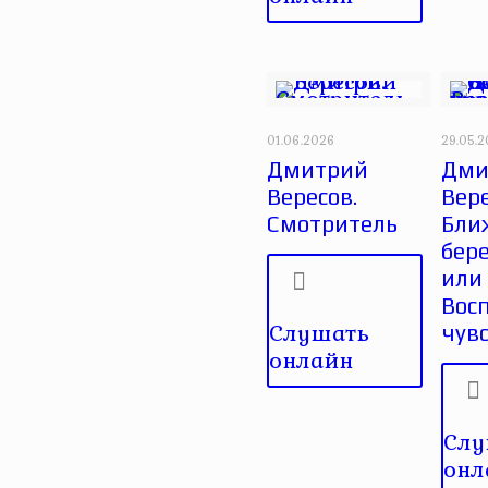
01.06.2026
29.05.
Дмитрий
Дми
Вересов.
Вере
Смотритель
Бли
бере
или
Вос
Слушать
чув
онлайн
Слу
онл