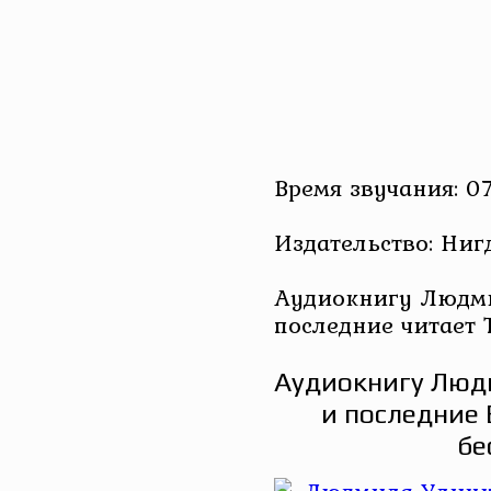
Время звучания: 0
Издательство: Ниг
Аудиокнигу Людми
последние читает 
Аудиокнигу Люд
и последние 
бе