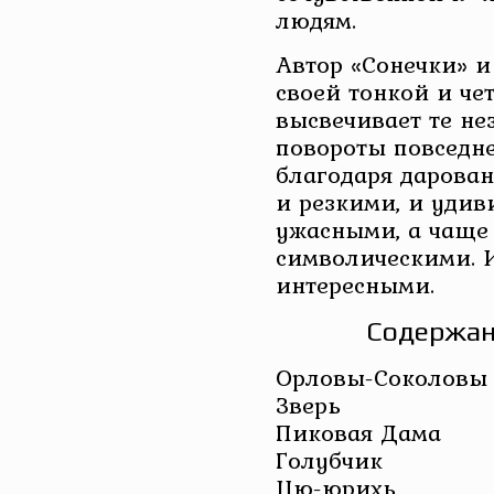
людям.
Автор «Сонечки» и
своей тонкой и че
высвечивает те не
повороты повседн
благодаря дарова
и резкими, и удив
ужасными, а чаще
символическими. И
интересными.
Содержан
Орловы-Соколовы
Зверь
Пиковая Дама
Голубчик
Цю-юрихь