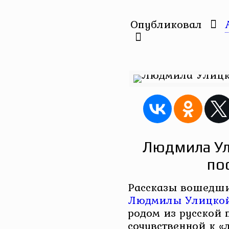
Опубликовал
Людмила Ул
по
Рассказы вошедши
Людмилы Улицко
родом из русской 
сочувственной к 