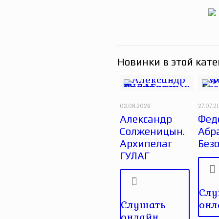
Новинки в этой кате
03.08.2026
27.07.2
Александр
Фед
Солженицын.
Абр
Архипелаг
Без
ГУЛАГ
Слу
Слушать
онл
онлайн