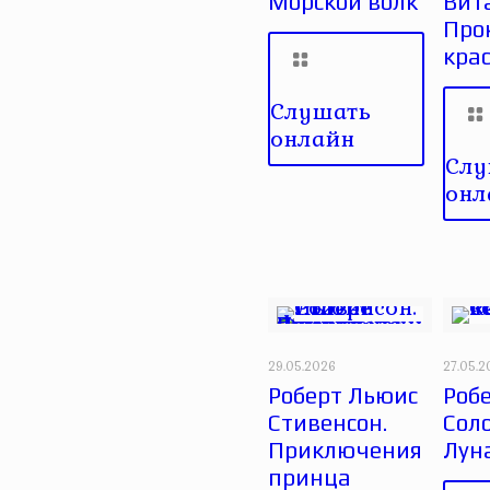
Морской волк
Вит
Про
кра
Слушать
онлайн
Слу
онл
29.05.2026
27.05.
Роберт Льюис
Робе
Стивенсон.
Сол
Приключения
Лун
принца