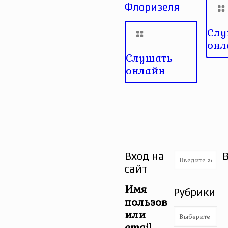
Флоризеля
Слу
онл
Слушать
онлайн
Вход на
сайт
Имя
Рубрики
пользователя
Рубрики
или
email