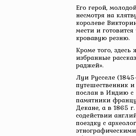
Его герой, молодо
несмотря на клятв
королеве Виктори
мести и готовится
кровавую резню.
Кроме того, здесь
избранные расска
раджей».
Луи Русселе (184
путешественник и 
послан в Индию с 
памятники францу
Декане, а в 1865 г
содействии англий
поездку с археоло
этнографическими