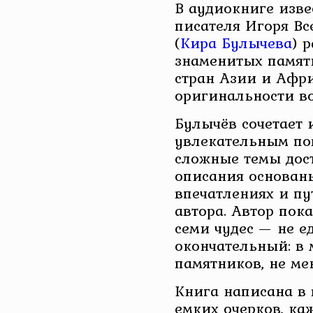
В аудиокниге изве
писателя Игоря В
(
Кира Булычева
) 
знаменитых памят
стран Азии и Афри
оригинальности в
Булычёв сочетает 
увлекательным по
сложные темы дос
описания основан
впечатлениях и пу
автора. Автор пока
семи чудес — не е
окончательный: в
памятников, не ме
Книга написана в 
емких очерков, ка