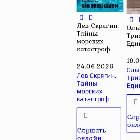
Лев Скрягин.
Оль
Тайны
Три
морских
Еди
катастроф
19.
24.06.2026
Оль
Лев Скрягин.
Три
Тайны
Еди
морских
катастроф
Слу
онл
Слушать
онлайн