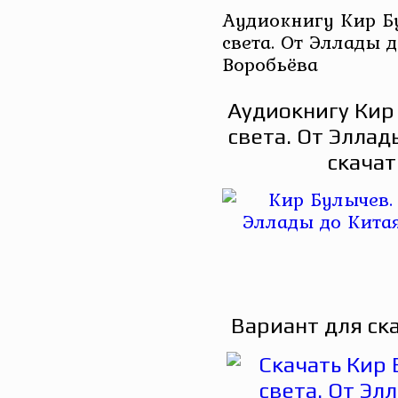
Аудиокнигу Кир Бу
света. От Эллады 
Воробьёва
Аудиокнигу Кир 
света. От Элла
скачат
Вариант для ск