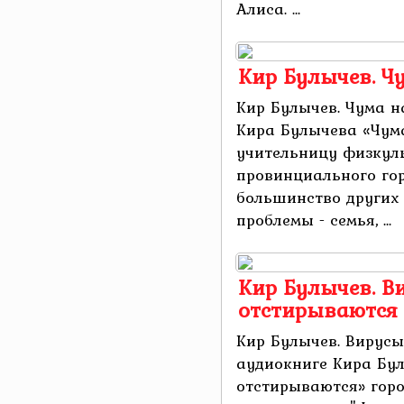
Алиса. ...
Кир Булычев. Чу
Кир Булычев. Чума н
Кира Булычева «Чум
учительницу физкул
провинциального гор
большинство других 
проблемы - семья, ...
Кир Булычев. В
отстирываются
Кир Булычев. Вирусы
аудиокниге Кира Бу
отстирываются» горо