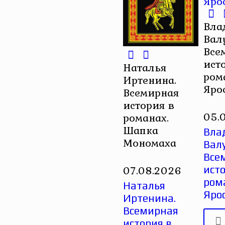
Вла
Вал
Все
ист
Наталья
ром
Иртенина.
Яро
Всемирная
история в
05.
романах.
Шапка
Вла
Мономаха
Вал
Все
07.08.2026
исто
ром
Наталья
Яро
Иртенина.
Всемирная
история в