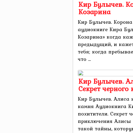
Кир Булычев. К
Козарина
Кир Булычев. Корона
аудиокниге Кира Бу
Козарина» когда ка
предыдущий, и кажет
тебя; когда пребыва
что ...
Кир Булычев. А
Секрет черного
Кир Булычев. Алиса 
камня Аудиокнига К
похитители. Секрет 
приключения Алисы С
такой тайны, котору