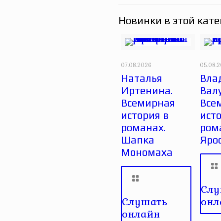
Новинки в этой кате
07.08.2026
05.08.
Наталья
Вла
Иртенина.
Вал
Всемирная
Все
история в
исто
романах.
ром
Шапка
Яро
Мономаха
Слу
Слушать
онл
онлайн