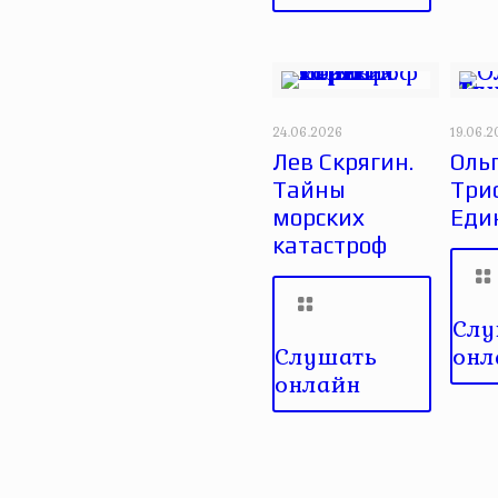
24.06.2026
19.06.
Лев Скрягин.
Оль
Тайны
Три
морских
Еди
катастроф
Слу
Слушать
онл
онлайн