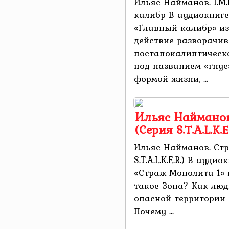
Ильяс Найманов. I.M.M
калибр В аудиокниг
«Главный калибр» из ц
действие разворачив
постапокалиптическо
под названием «гнус
формой жизни, ...
Ильяс Найманов
(Серия S.T.A.L.K.E.
Ильяс Найманов. Стр
S.T.A.L.K.E.R.) В ауд
«Страж Монолита 1» из
такое Зона? Как люд
опасной территории 
Почему ...