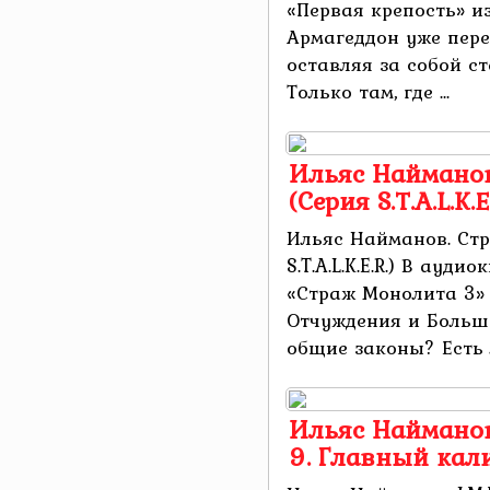
«Первая крепость» из 
Армагеддон уже пере
оставляя за собой с
Только там, где ...
Ильяс Найманов
(Серия S.T.A.L.K.E.
Ильяс Найманов. Ст
S.T.A.L.K.E.R.) В ауд
«Страж Монолита 3» из
Отчуждения и Больша
общие законы? Есть л
Ильяс Найманов. 
9. Главный кал