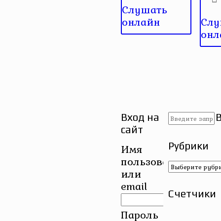
Слушать
онлайн
Слу
онл
Вход на
сайт
Рубрики
Имя
пользователя
Рубрики
или
email
Счетчики
Пароль