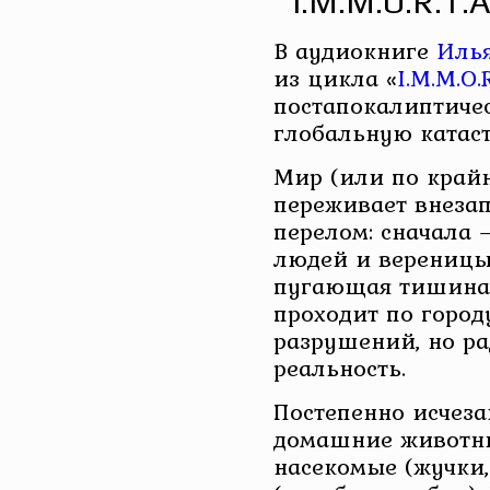
I.M.M.O.R.T.A
В аудиокниге
Иль
из цикла «
I.M.M.O.R
постапокалиптиче
глобальную катас
Мир (или по крайн
переживает внеза
перелом: сначала 
людей и вереницы
пугающая тишина.
проходит по город
разрушений, но р
реальность.
Постепенно исчеза
домашние животны
насекомые (жучки,