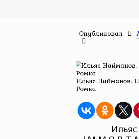
Опубликовал
Ильяс Найманов. I.M
Ромка
Ильяс