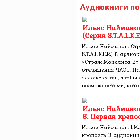
Аудиокниги по
Ильяс Найманов
(Серия S.T.A.L.K.E.
Ильяс Найманов. Ст
S.T.A.L.K.E.R.) В ауд
«Страж Монолита 2» из
отчуждения ЧАЭС. На
человечество, чтобы
возможностями, котор
Ильяс Найманов. 
6. Первая крепо
Ильяс Найманов. I.M.M
крепость В аудиокн