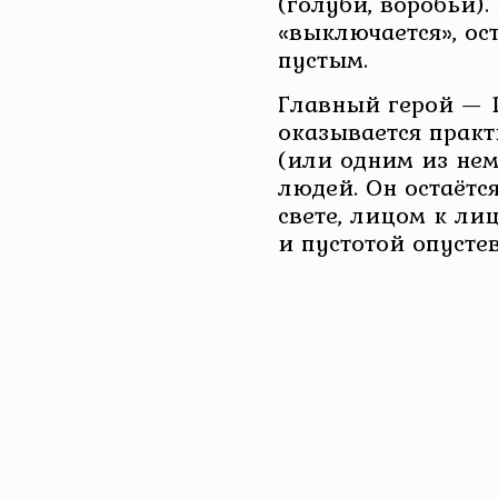
(голуби, воробьи)
«выключается», ос
пустым.
Главный герой — Р
оказывается прак
(или одним из не
людей. Он остаётс
свете, лицом к ли
и пустотой опусте