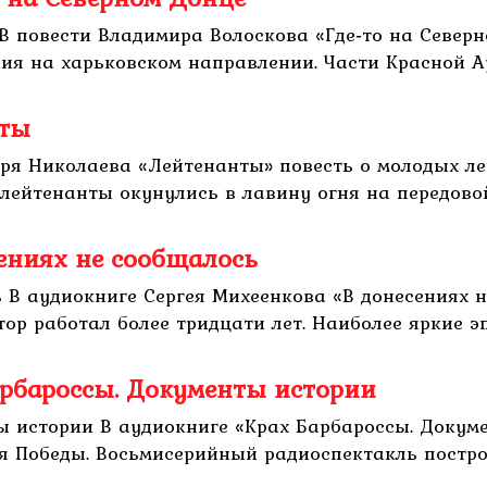
 В повести Владимира Волоскова «Где‑то на Север
ния на харьковском направлении. Части Красной Ар
нты
ря Николаева «Лейтенанты» повесть о молодых ле
лейтенанты окунулись в лавину огня на передовой 
сениях не сообщалось
ь В аудиокниге Сергея Михеенкова «В донесениях
ор работал более тридцати лет. Наиболее яркие эп
арбароссы. Документы истории
ы истории В аудиокниге «Крах Барбароссы. Докуме
я Победы. Восьмисерийный радиоспектакль постро