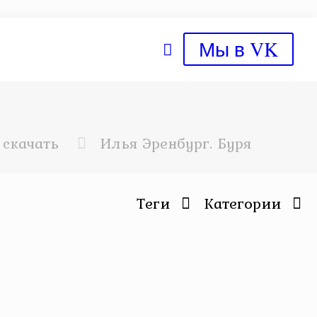
Мы в VK
 скачать
Илья Эренбург. Буря
Теги
Категории