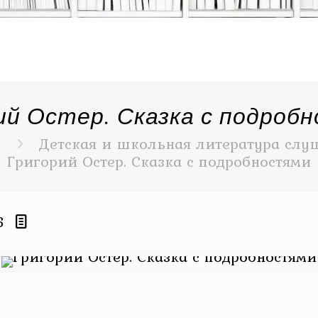
ий Остер. Сказка с подроб
Детская и школьная литература слуш
Григорий Остер. Сказка с подробностями
6