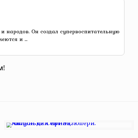
н и народов. Он создал супервоспитательную
ются и ...
м!