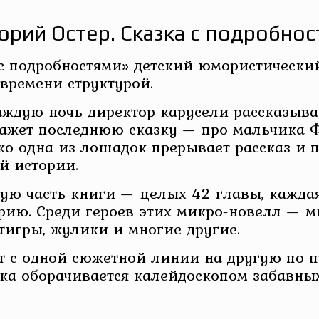
орий Остер. Сказка с подробно
с подробностями» детский юмористический
времени структурой.
каждую ночь директор карусели рассказыв
скажет последнюю сказку — про мальчика 
ко одна из лошадок прерывает рассказ и п
й истории.
ную часть книги — целых 42 главы, каждая
ию. Среди героев этих микро-новелл — ми
 тигры, жулики и многие другие.
т с одной сюжетной линии на другую по 
зка оборачивается калейдоскопом забавны