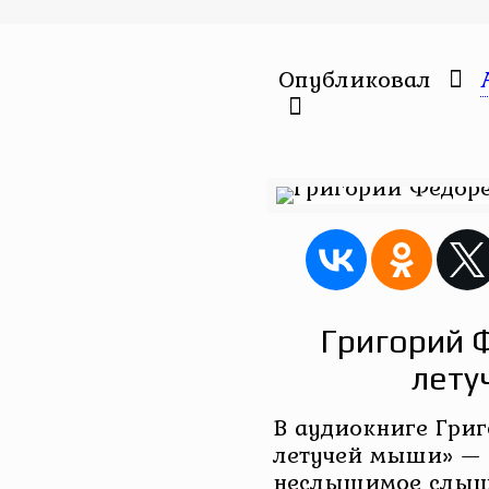
Опубликовал
Григорий 
лету
В аудиокниге Григ
летучей мыши» — 
неслышимое слышу