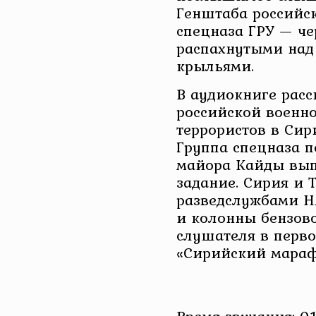
Генштаба российс
спецназа ГРУ — че
распахнутыми над
крыльями.
В аудиокниге расс
российской военно
террористов в Сири
Группа спецназа 
майора Кайды вып
задание. Сирия и 
разведслужбами Н
и колонны бензово
слушателя в перво
«Сирийский мараф