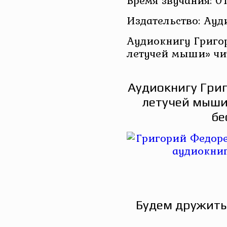
Время звучания: 01
Издательство: Ау
Аудиокнигу Григо
летучей мыши» чи
Аудиокнигу Григ
летучей мыши
бе
Будем дружить