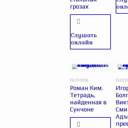
онл
грозах
Слушать
онлайн
06.03.2026
13.02.2
Роман Ким.
Иго
Тетрадь,
Бол
найденная в
Вик
Сунчоне
Сми
Адъ
пре