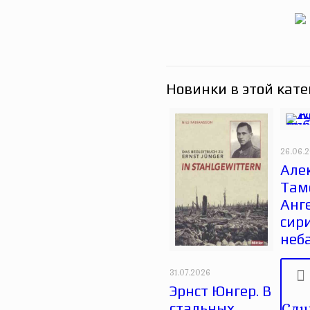
Новинки в этой кате
26.06.
Але
Там
Анг
сир
неб
31.07.2026
Эрнст Юнгер. В
Слу
стальных