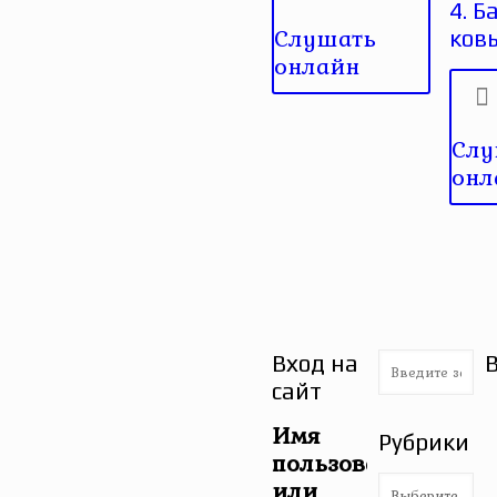
4. Б
Слушать
ков
онлайн
Слу
онл
Вход на
сайт
Имя
Рубрики
пользователя
Рубрики
или