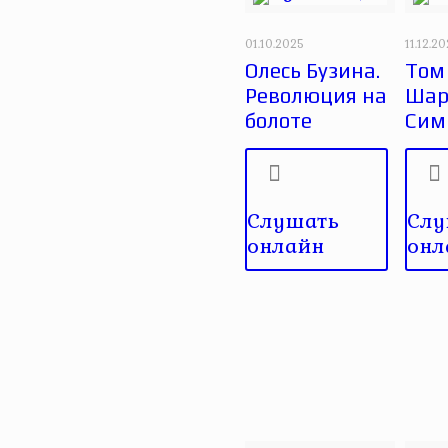
01.10.2025
11.12.2
Олесь Бузина.
Том 
Революция на
Шар
болоте
Сим
Слушать
Слу
онлайн
онл