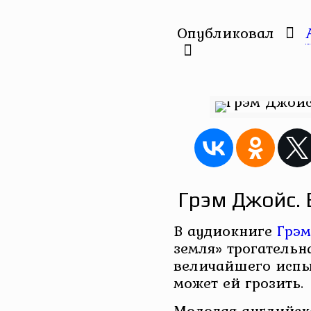
Опубликовал
Грэм Джойс. 
В аудиокниге
Грэм
земля» трогательн
величайшего испы
может ей грозить.
Молодая английск