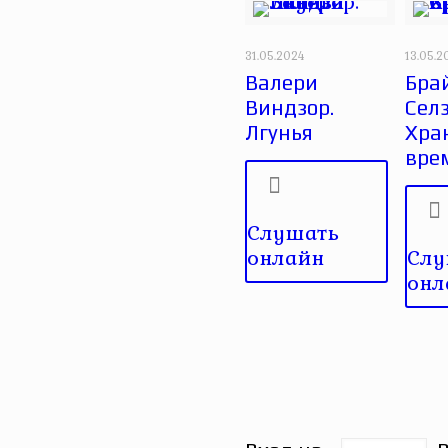
31.05.2024
13.05.2
Валери
Бра
Виндзор.
Селз
Лгунья
Хра
вре
Слушать
онлайн
Слу
онл