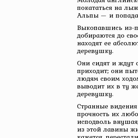
покататься на лы
Альпы — и попада
Выкопавшись из-по
добираются до св
находят ее абсолю
деревушку.
Они сидят и ждут 
приходит; они пыт
людям своим ходом
выводит их в ту ж
деревушку.
Странные видения
прочность их любо
исподволь внушая,
из этой лавины ж
кажется, перестал