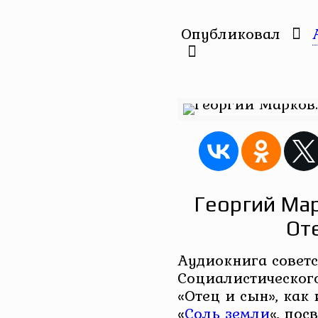
Опубликовал
Георгий Мар
От
Аудиокнига советс
Социалистическог
«Отец и сын», как
«
Соль земли
«, пос