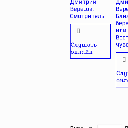
Дмитрий
Дми
Вересов.
Вере
Смотритель
Бли
бере
или
Вос
Слушать
чув
онлайн
Слу
онл