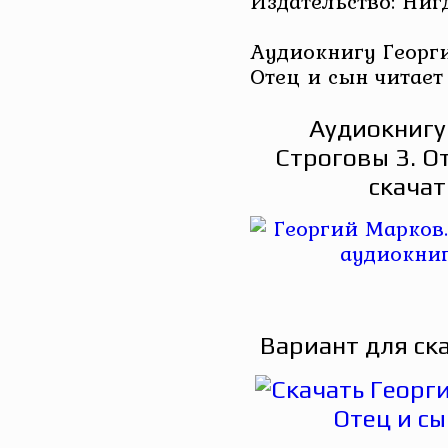
Издательство: Ниг
Аудиокнигу Георги
Отец и сын читает
Аудиокнигу
Строговы 3. О
скачат
Вариант для ск