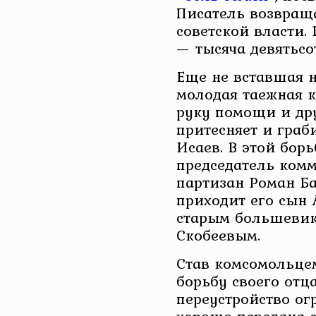
Писатель возвраща
советской власти.
— тысяча девятьсо
Еще не вставшая н
молодая таежная 
руку помощи и др
притесняет и гра
Исаев. В этой борь
председатель ком
партизан Роман Ба
приходит его сын
старым большеви
Скобеевым.
Став комсомольце
борьбу своего отц
переустройство ог