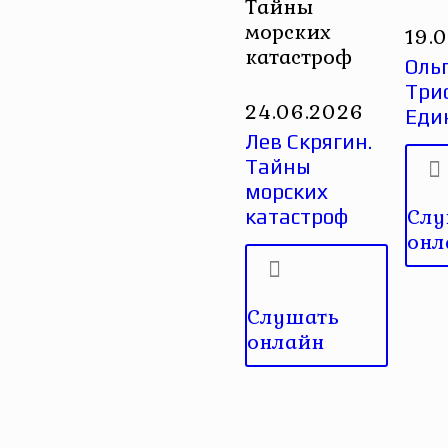
Тайны
морских
19.
катастроф
Оль
Три
24.06.2026
Еди
Лев Скрягин.
Тайны
морских
Слу
катастроф
онл
Слушать
онлайн