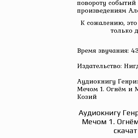
повороту событий 
произведениям Ал
К сожалению, это
только 
Время звучания: 43
Издательство: Ниг
Аудиокнигу Генрик
Мечом 1. Огнём и 
Козий
Аудиокнигу Генр
Мечом 1. Огнё
скачат