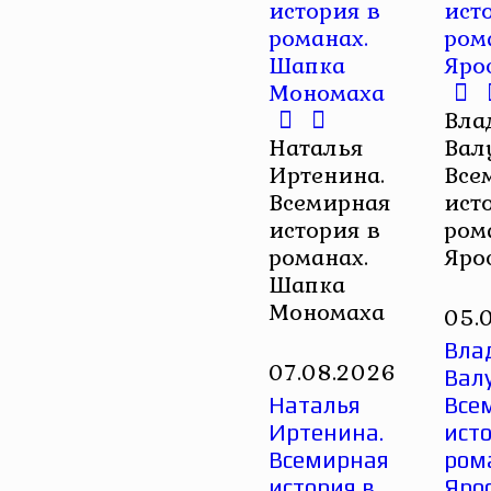
Вла
Наталья
Вал
Иртенина.
Все
Всемирная
ист
история в
ром
романах.
Яро
Шапка
Мономаха
05.
Вла
07.08.2026
Вал
Наталья
Все
Иртенина.
исто
Всемирная
ром
история в
Яро