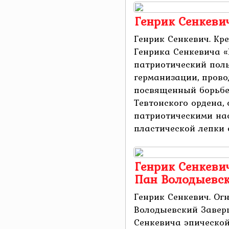
Генрик Сенкеви
Генрик Сенкевич. Кр
Генрика Сенкевича 
патриотический пол
германизации, прово
посвященный борьбе
Тевтонского ордена,
патриотическими нас
пластической лепки об
Генрик Сенкевич
Пан Володыевс
Генрик Сенкевич. Ог
Володыевский Заве
Сенкевича эпической