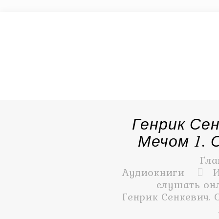
Генрик Сен
Мечом 1. 
Гла
Аудиокниги
И
слушать онл
Генрик Сенкевич. 