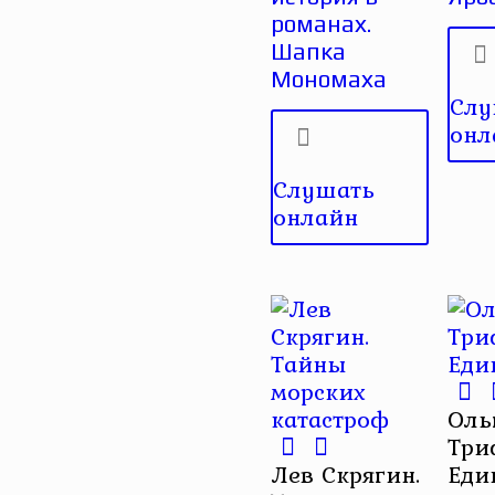
романах.
Шапка
Мономаха
Слу
онл
Слушать
онлайн
Оль
Три
Лев Скрягин.
Еди