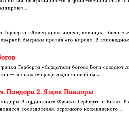
го бытия, безграничности и убийственной силе вл
апирают ...
а Герберта «Ловец душ» индеец похищает белого 
верной Америки против его народа. В заповедном 
богов
Фрэнка Герберта «Создатели богов» Боги создают л
ии — в свою очередь люди способны ...
ом. Пандора 2. Ящик Пандоры
 Пандоры В аудиокниге Фрэнка Герберта и Билла 
овится сосоздателем огромного космического ...