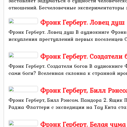
заставляет задуматься о сущности человеческо
отношений. Бесчеловечные экспериментаторы з
Фрэнк Герберт. Ловец душ
Фрэнк Герберт. Ловец душ В аудиокниге Фрэнк
искупления преступлений первых поселенцев Се
Фрэнк Герберт. Создатели 
Фрэнк Герберт. Создатели богов В аудиокниге 
сами боги? Вселенная склонна к странной ирон
Фрэнк Герберт, Билл Рэнс
Фрэнк Герберт, Билл Рэнсом. Пандора 2. Ящик
Раджа Флаттери с экспедиции на Тау Кита стан
Фрэнк Герберт. Белая чума