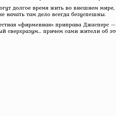
могут долгое время жить во внешнем мире,
е начать там дело всегда безуспешны.
 местная «фирменная» приправа Джасперс 
ый сверхразум… причем сами жители об эт