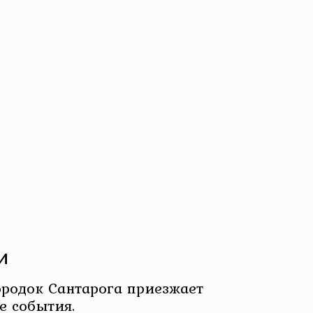
и
родок Сантарога приезжает
е события.