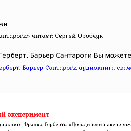
ами
нтароги» читает: Сергей Оробчук
Герберт. Барьер Сантароги Вы можете 
ий эксперимент
удиокниге Фрэнка Герберта «Досадийский экспери