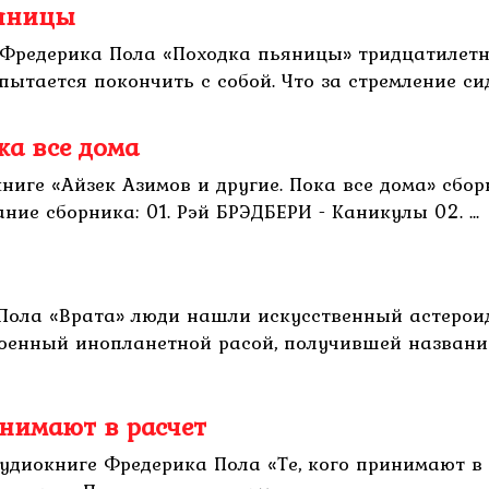
ьяницы
 Фредерика Пола «Походка пьяницы» тридцатилет
тается покончить с собой. Что за стремление сидит
ка все дома
книге «Айзек Азимов и другие. Пока все дома» сбо
ние сборника: 01. Рэй БРЭДБЕРИ - Каникулы 02. ...
 Пола «Врата» люди нашли искусственный астерои
роенный инопланетной расой, получившей названи
инимают в расчет
аудиокниге Фредерика Пола «Те, кого принимают в