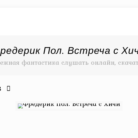
редерик Пол. Встреча с Хи
ежная фантастика слушать онлайн, скача
3