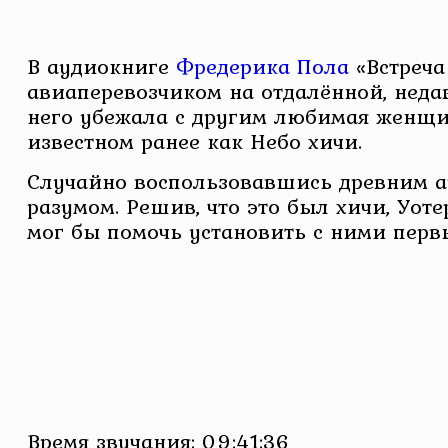
В аудиокниге
Фредерика Пола
«Встреча
авиаперевозчиком на отдалённой, недав
него убежала с другим любимая женщин
известном ранее как Небо хичи.
Случайно воспользовавшись древним ар
разумом. Решив, что это был хичи, Уот
мог бы помочь установить с ними перв
Время звучания: 09:41:36