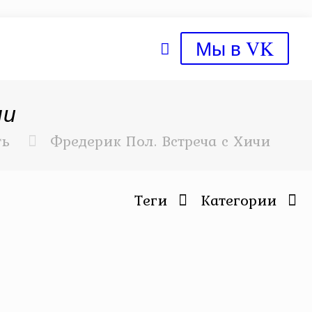
Мы в VK
чи
ть
Фредерик Пол. Встреча с Хичи
Теги
Категории