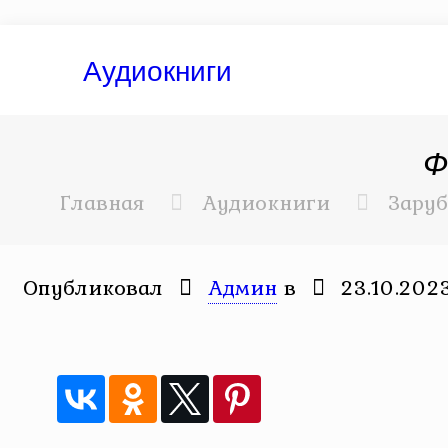
Аудиокниги
Ф
Главная
Аудиокниги
Заруб
Опубликовал
Админ
в
23.10.202