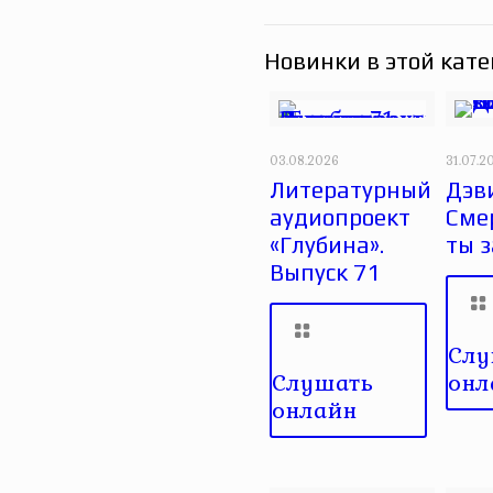
Новинки в этой кате
03.08.2026
31.07.2
Литературный
Дэви
аудиопроект
Сме
«Глубина».
ты 
Выпуск 71
Слу
Слушать
онл
онлайн