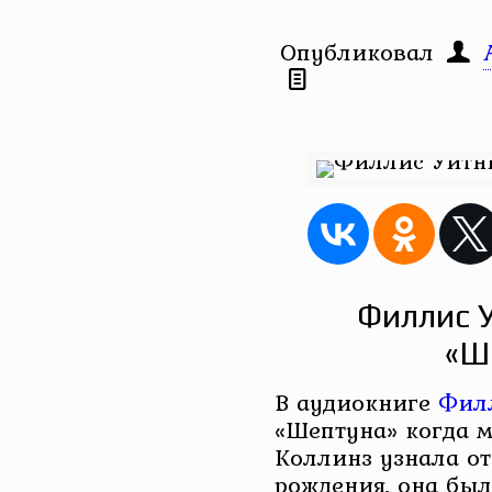
Опубликовал
Филлис 
«Ш
В аудиокниге
Фил
«Шептуна» когда 
Коллинз узнала от
рождения, она был