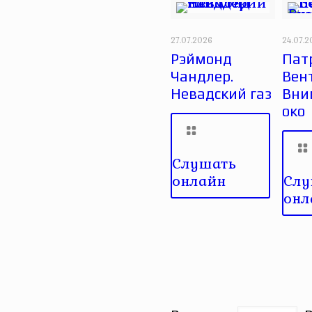
27.07.2026
24.07.
Рэймонд
Пат
Чандлер.
Вен
Невадский газ
Вни
око
Слушать
онлайн
Слу
онл