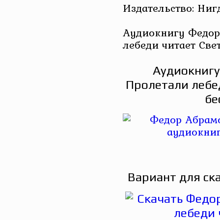
Издательство: Ниг
Аудиокнигу Федор
лебеди читает Све
Аудиокнигу
Пролетали лебе
бе
Вариант для ск