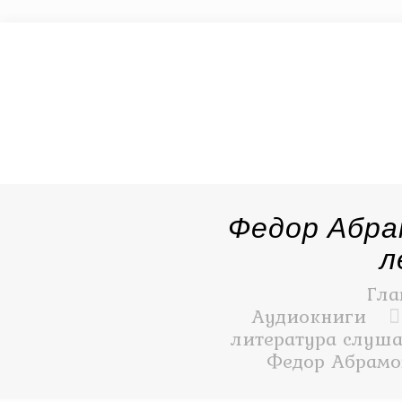
Федор Абра
л
Гла
Аудиокниги
литература слуша
Федор Абрамо