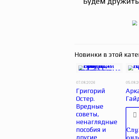
Будем дружить
Новинки в этой кате
07.08.2026
05.08.
Григорий
Арк
Остер.
Гай
Вредные
советы,
ненаглядные
Слу
пособия и
онл
другие