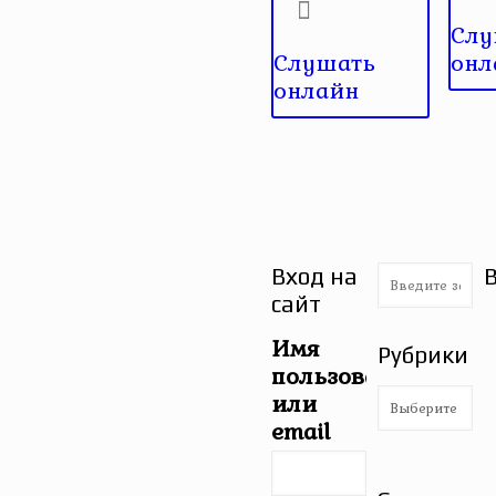
Слу
Слушать
онл
онлайн
Вход на
сайт
Имя
Рубрики
пользователя
Рубрики
или
email