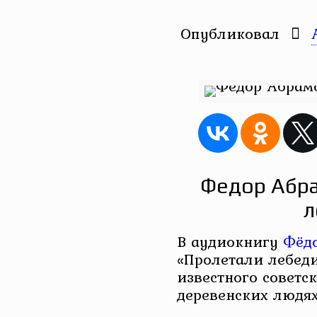
Опубликовал
Федор Абра
л
В аудиокнигу
Фёд
«Пролетали лебед
известного советск
деревенских людях,