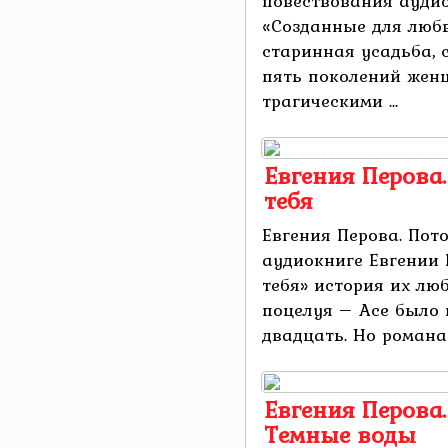
повествования ауди
«Созданные для люб
старинная усадьба, 
пять поколений жен
трагическими ...
Евгения Перова
тебя
Евгения Перова. Пот
аудиокниге Евгении
тебя» история их лю
поцелуя – Асе было 
двадцать. Но романа н
Евгения Перова.
Темные воды