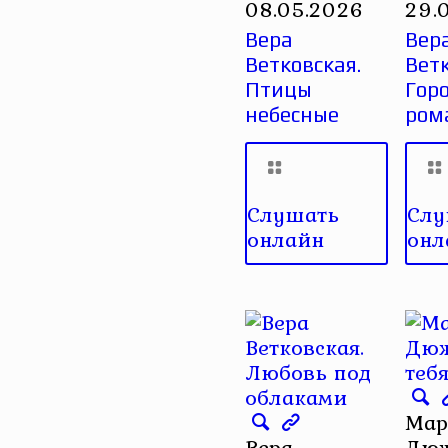
08.05.2026
29.
Вера
Вер
Ветковская.
Ветк
Птицы
Гор
небесные
ром
Слушать
Слу
онлайн
онл
Мар
Вера
Дюж