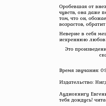
Оробевшая от вне
чувств, она даже 
том, что он, обож
возрастов, обратит
Неверие в себя ме
искреннюю любов
Это произведени
ск
Время звучания: 09
Издательство: Ниг
Аудиокнигу Евгени
тебя дождусь! чит