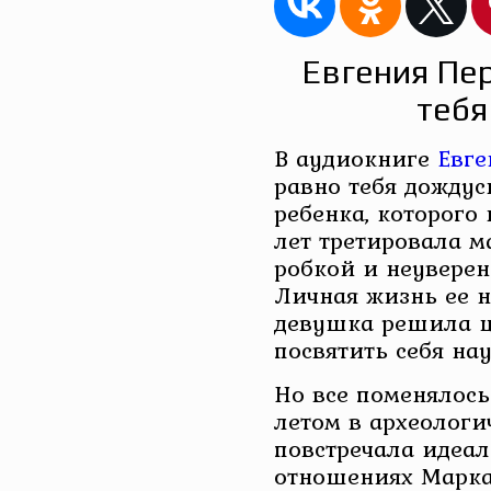
Евгения Пер
тебя
В аудиокниге
Евге
равно тебя дождус
ребенка, которого
лет третировала м
робкой и неуверен
Личная жизнь ее н
девушка решила ц
посвятить себя нау
Но все поменялось 
летом в археолог
повстречала идеал
отношениях Марка