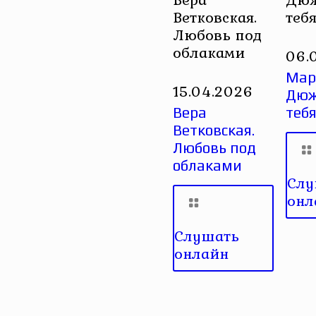
Ветковская.
теб
Любовь под
облаками
06.
Мар
15.04.2026
Дюж
Вера
тебя
Ветковская.
Любовь под
облаками
Слу
онл
Слушать
онлайн