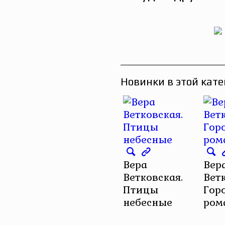
Новинки в этой кате
Вера
Вер
Ветковская.
Вет
Птицы
Гор
небесные
ром