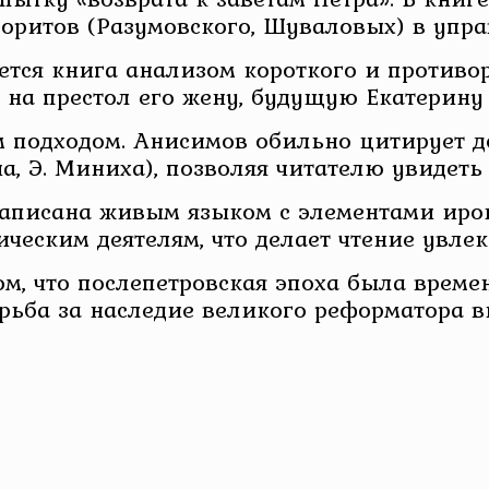
воритов (Разумовского, Шуваловых) в упра
ется книга анализом короткого и противор
 на престол его жену, будущую Екатерину
м подходом. Анисимов обильно цитирует 
, Э. Миниха), позволяя читателю увидеть 
написана живым языком с элементами ирон
ическим деятелям, что делает чтение увле
ом, что послепетровская эпоха была врем
рьба за наследие великого реформатора в