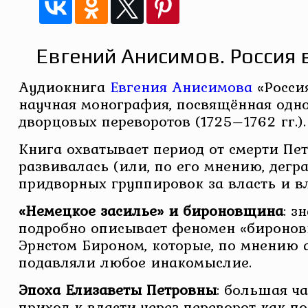
Евгений Анисимов. Россия 
Аудиокнига
Евгения Анисимова
«Россия
научная монография, посвящённая одн
дворцовых переворотов (1725–1762 гг.).
Книга охватывает период от смерти Пет
развивалась (или, по его мнению, дегр
придворных группировок за власть и в
«Немецкое засилье» и бироновщина
: з
подробно описывает феномен «бироновщ
Эрнстом Бироном, которые, по мнению 
подавляли любое инакомыслие.
Эпоха Елизаветы Петровны
: большая ч
приход к власти через переворот как по