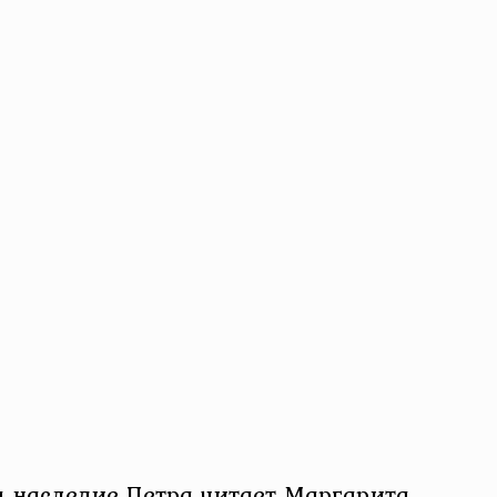
а наследие Петра читает Маргарита