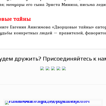
я; мемуары его сына Эрнста Миниха, письма леди Р
овые тайны
ниге Евгения Анисимова «Дворцовые тайны» авто
судьбы конкретных людей — правителей, фаворитов
удем дружить? Присоединяйтесь к на