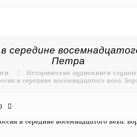
 в середине восемнадцатого
Петра
иги
Исторические аудиокниги слушать
ссия в середине восемнадцатого века. Бор
6