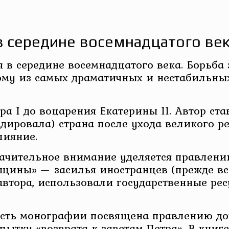
в середине восемнадцатого века
 в середине восемнадцатого века. Борьба
ому из самых драматичных и нестабильных
ра I до воцарения Екатерины II. Автор ста
адировала) страна после ухода великого р
лияние.
начительное внимание уделяется правле
ины» — засилья иностранцев (прежде все
автора, использовали государственные ре
асть монографии посвящена правлению доч
пытку «возврата к заветам Петра». В книг