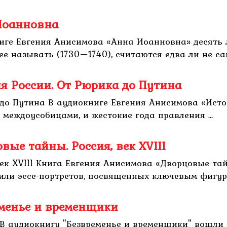
Иоанновна
иге Евгения Анисимова «Анна Иоанновна» десять
е называть (1730—1740), считаются едва ли не са
я России. От Рюрика до Путина
 до Путина В аудиокниге Евгения Анисимова «Исто
 междоусобицами, и жестокие года правления ...
ые тайны. Россия, век XVIII
ек XVIII Книга Евгения Анисимова «Дворцовые тайн
или эссе-портретов, посвященных ключевым фигура
еменье и временщики
В аудиокнигу "Безвременье и временщики" вошли 