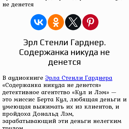
не денется
Эрл Стенли Гарднер.
Содержанка никуда не
денется
В аудиокниге
Эрла Стенли Гарднера
«Содержанка никуда не денется»
детективное агентство «Кул и Лэм» —
это миссис Берта Кул, любящая деньги и
умеющая выжимать их из клиентов, и
пройдоха Дональд Лэм,
зарабатывающий эти деньги нелегким
трудом.