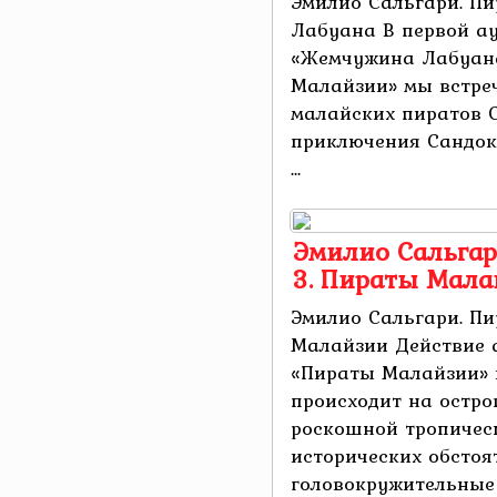
Эмилио Сальгари. П
Лабуана В первой а
«Жемчужина Лабуана
Малайзии» мы встре
малайских пиратов 
приключения Сандок
...
Эмилио Сальгар
3. Пираты Мала
Эмилио Сальгари. П
Малайзии Действие 
«Пираты Малайзии» 
происходит на остро
роскошной тропичес
исторических обсто
головокружительные п