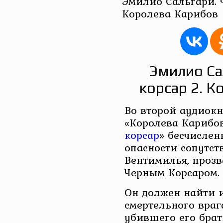
Эмилио Сальгари. 
Королева Карибов
Эмилио Са
корсар 2. 
Во второй аудиок
«Королева Карибов
корсар
» бесчисле
опасности сопутст
Вентимилья, прозв
Черным Корсаром.
Он должен найти и
смертельного враг
убившего его брат