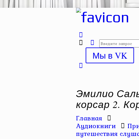
Мы в VK
Эмилио Сал
корсар 2. К
Главная
Аудиокниги
Пр
путешествия слуша