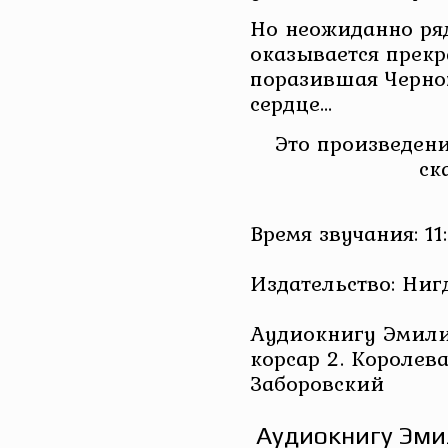
Но неожиданно ря
оказывается прек
поразившая Черног
сердце…
Это произведени
ск
Время звучания: 11:
Издательство: Ниг
Аудиокнигу Эмили
корсар 2. Королев
Заборовский
Аудиокнигу Эми