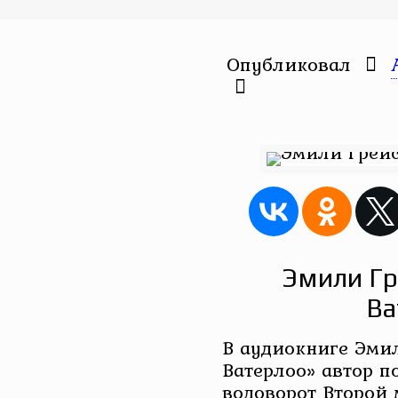
Опубликовал
Эмили Гр
Ва
В аудиокниге Эмил
Ватерлоо» автор п
водоворот Второй 