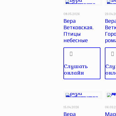
08.05.2026
29.04.
Вера
Вер
Ветковская.
Ветк
Птицы
Гор
небесные
ром
Слушать
Слу
онлайн
онл
15.04.2026
06.03.
Вера
Мар