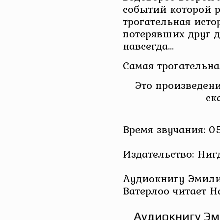
событий которой р
трогательная исто
потерявших друг д
навсегда…
Самая трогательна
Это произведени
ск
Время звучания: 05
Издательство: Ниг
Аудиокнигу Эмили
Ватерлоо читает 
Аудиокнигу Эм