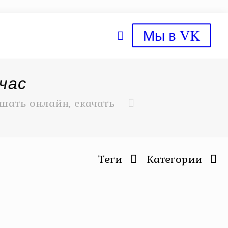
Мы в VK
час
шать онлайн, скачать
Теги
Категории