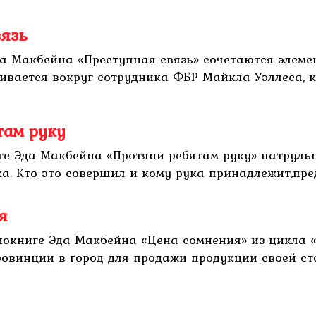
вязь
Эда Макбейна «Преступная связь» сочетаются эле
чивается вокруг сотрудника ФБР Майкла Уэллеса,
там руку
иге Эда Макбейна «Протяни ребятам руку» патрул
. Кто это совершил и кому рука принадлежит,пред
я
иокниге Эда Макбейна «Цена сомнения» из цикла 
овинции в город для продажи продукции своей стол