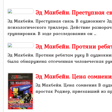
Эд Макбейн. Преступная с
Эд Макбейн. Преступная связь В аудиокниге 
психологического триллера. Действие развора
группировки. В ходе расследования он ...
Эд Макбейн. Протяни ребя
Эд Макбейн. Протяни ребятам руку В аудиокн
была обнаружена отсеченная человеческая рука
Эд Макбейн. Цена сомнени
Эд Макбейн. Цена сомнения В ауд
простак Роджер, приехавший из пр