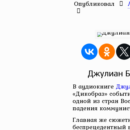
Опубликовал
Джулиан Б
В аудиокниге
Джу
«Дикобраз» событи
одной из стран Во
падения коммунис
Главная же сюжет
беспрецедентный в