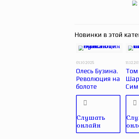
Новинки в этой кате
01.10.2025
11.12.2
Олесь Бузина.
Том 
Революция на
Шар
болоте
Сим
Слушать
Слу
онлайн
онл