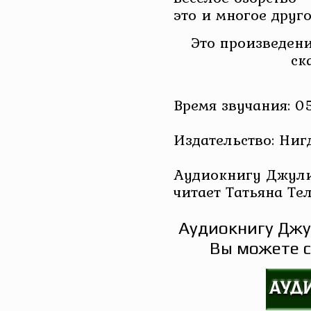
это и многое друг
Это произведени
ск
Время звучания: 0
Издательство: Ниг
Аудиокнигу Джули
читает Татьяна Те
Аудиокнигу Джу
Вы можете с