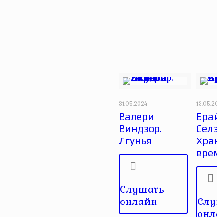
31.05.2024
13.05.2
Валери
Бра
Виндзор.
Селз
Лгунья
Хра
вре
Слушать
онлайн
Слу
онл