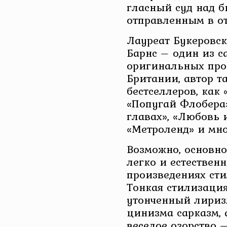
гласный суд над 
отправленным в о
Лауреат Букеровс
Барнс – один из с
оригинальных про
Британии, автор 
бестселлеров, как 
«Попугай Флобера»
главах», «Любовь и
«Метроленд» и мно
Возможно, основно
легко и естественн
произведениях ст
Тонкая стилизация
утонченный лириз
цинизма сарказм, 
веселое озорство 