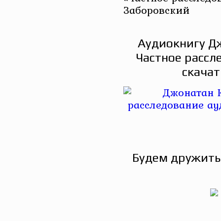
Заборовский
Аудиокнигу Д
Частное рассл
скачат
Будем дружить