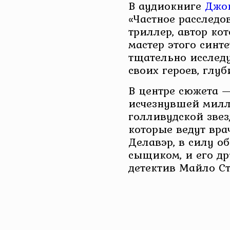
В аудиокниге
Джо
«Частное расследо
триллер, автор ко
мастер этого синт
тщательно исслед
своих героев, глу
В центре сюжета 
исчезнувшей мил
голливудской зве
которые ведут вра
Делавэр, в силу о
сыщиком, и его д
детектив Майло Ст