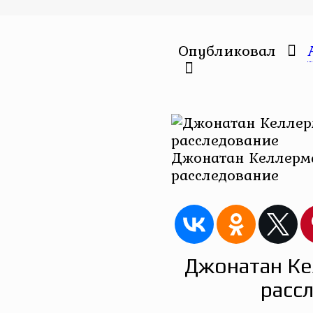
Опубликовал
Джонатан Келлерма
расследование
Джонатан Ке
расс