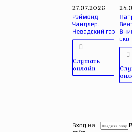
27.07.2026
24.
Рэймонд
Пат
Чандлер.
Вен
Невадский газ
Вни
око
Слушать
онлайн
Слу
онл
Вход на