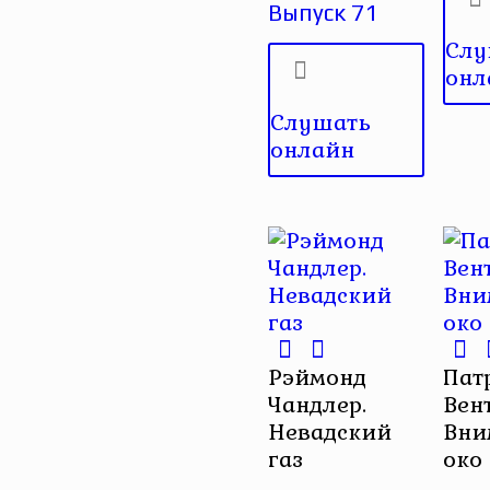
Выпуск 71
Слу
онл
Слушать
онлайн
Рэймонд
Пат
Чандлер.
Вент
Невадский
Вни
газ
око