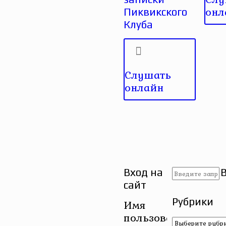
онл
Пиквикского
Клуба
Слушать
онлайн
Вход на
сайт
Рубрики
Имя
пользователя
Рубрики