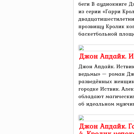
беги В аудиокниге Д
из серии «Гарри Кро
двадцатишестилетни
прозвищу Кролик ког
баскетбольной площад
Джон Апдайк. И
Джон Апдайк. Истви
ведьмы» — роман Дж
разведённых женщин
городке Иствик. Але
обладают магически
об идеальном мужчине.
Джон Апдайк. Г
4. Кролик успок