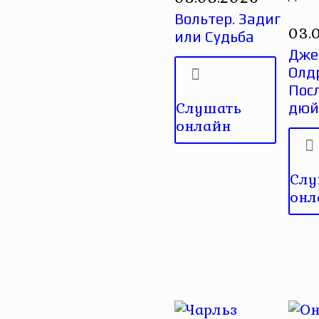
Вольтер. Задиг
03.
или Судьба
Дже
Олд
Пос
Слушать
дю
онлайн
Слу
онл