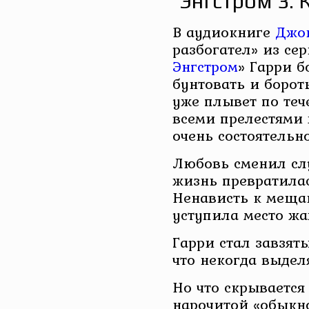
Энгстром 3. 
В аудиокниге
Джо
разбогател» из сер
Энгстром
» Гарри б
бунтовать и бороть
уже плывет по теч
всеми прелестями
очень состоятельн
Любовь сменил сл
жизнь превратилас
Ненависть к меща
уступила место жа
Гарри стал завзят
что некогда выдел
Но что скрывается 
нарочитой «обыкн