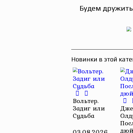
Будем дружить
Новинки в этой кате
Вольтер.
Задиг или
Дже
Судьба
Олд
Пос
дю
03.08.2026