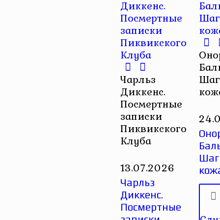
Оно
Бал
Чарльз
Шаг
Диккенс.
кож
Посмертные
записки
24.
Пиквикского
Оно
Клуба
Баль
Шаг
13.07.2026
кож
Чарльз
Диккенс.
Посмертные
Слу
записки