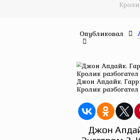
Кроли
Опубликовал
Джон Апдайк. Гарр
Кролик разбогател
Джон Апдай