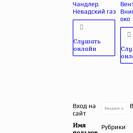
Чандлер.
Вен
Невадский газ
Вни
око
Слушать
онлайн
Слу
онл
Вход на
сайт
Имя
Рубрики
пользователя