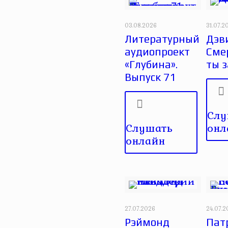
03.08.2026
31.07.2
Литературный
Дэви
аудиопроект
Сме
«Глубина».
ты 
Выпуск 71
Слу
Слушать
онл
онлайн
27.07.2026
24.07.
Рэймонд
Пат