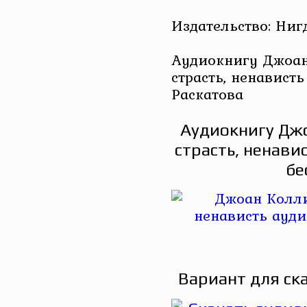
Издательство: Ниг
Аудиокнигу Джоан
страсть, ненависть
Раскатова
Аудиокнигу Джо
страсть, ненави
бе
Вариант для ск