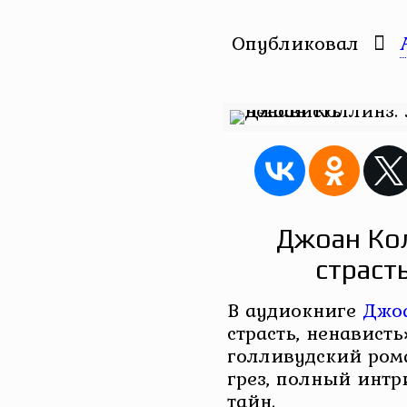
Опубликовал
Джоан Ко
страст
В аудиокниге
Джо
страсть, ненавист
голливудский ром
грез, полный интри
тайн.