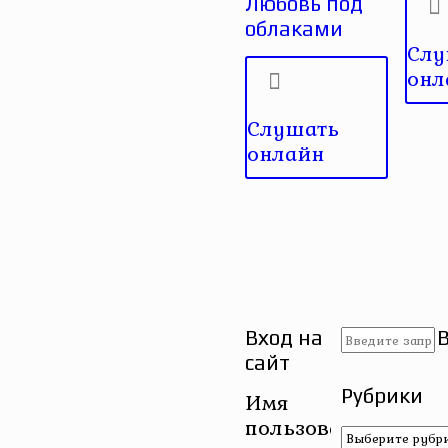
Любовь под
облаками
Слу
онл
Слушать
онлайн
Вход на
сайт
Рубрики
Имя
пользователя
Рубрики