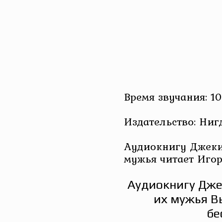
Время звучания: 10
Издательство: Ниг
Аудиокнигу Джеки
мужья читает Иго
Аудиокнигу Дже
их мужья В
бе