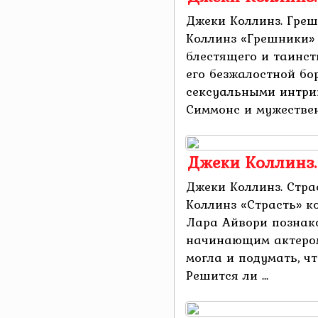
Джеки Коллинз. Гре
Коллинз «Грешники» 
блестящего и таинст
его безжалостной бо
сексуальными интри
Симмонс и мужественн
Джеки Коллинз.
Джеки Коллинз. Стра
Коллинз «Страсть» к
Лара Айвори познак
начинающим актером
могла и подумать, чт
Решится ли ...