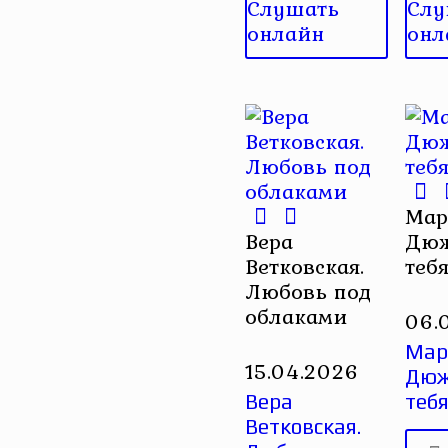
Слушать
Слу
онлайн
онл
Мар
Вера
Дюж
Ветковская.
теб
Любовь под
облаками
06.
Мар
15.04.2026
Дюж
Вера
тебя
Ветковская.