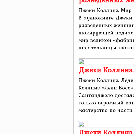
Джеки Коллинз. Мир
В аудиокниге Джеки
разведенных женщин
шокирующей подчас 
мир великой «фабрик
писательницы, знающ
Джеки Коллинз.
Джеки Коллинз. Леди
Коллинз «Леди Босс»
Сантанджело досталс
только огромный кап
мастерство по части в
Джеки Коллинз