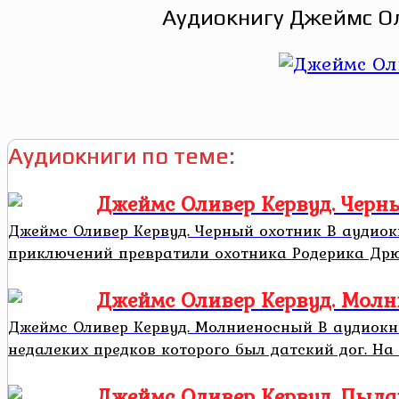
Аудиокнигу Джеймс Ол
Аудиокниги по теме:
Джеймс Оливер Кервуд. Черн
Джеймс Оливер Кервуд. Черный охотник В аудиок
приключений превратили охотника Родерика Дрюи
Джеймс Оливер Кервуд. Мол
Джеймс Оливер Кервуд. Молниеносный В аудиокн
недалеких предков которого был датский дог. На о
Джеймс Оливер Кервуд. Пыл