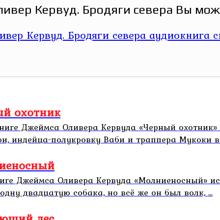
ивер Кервуд. Бродяги севера Вы може
ый охотник
ниге Джеймса Оливера Кервуда «Черный охотник» 
, индейца-полукровку Ваби и траппера Мукоки в н
ниеносный
иге Джеймса Оливера Кервуда «Молниеносный» ист
дну двадцатую собака, но всё же он был волк, ...
ающий лес