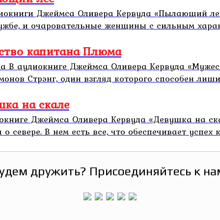
диокниги Джеймса Оливера Кервуда «Пылающий ле
ужбе, и очаровательные женщины с сильным характ
ство капитана Плюма
а В аудиокниге Джеймса Оливера Кервуда «Мужес
онов Стрэнг, один взгляд которого способен лишить
шка на скале
иокниге Джеймса Оливера Кервуда «Девушка на с
севере. В нем есть все, что обеспечивает успех кн
удем дружить? Присоединяйтесь к на