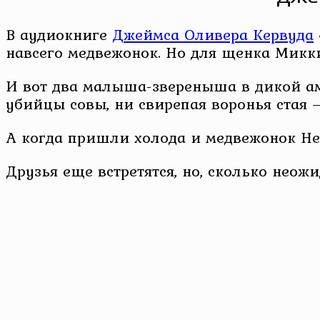
В аудиокниге
Джеймса Оливера Кервуда
навсего медвежонок. Но для щенка Микки
И вот два малыша-звереныша в дикой ам
убийцы совы, ни свирепая воронья стая –
А когда пришли холода и медвежонок Не
Друзья еще встретятся, но, сколько неож