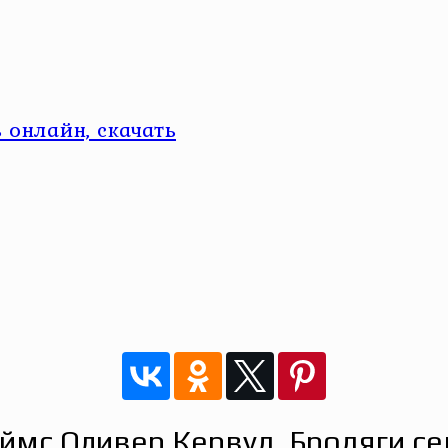
онлайн, скачать
ймс Оливер Кервуд. Бродяги се