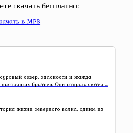
те скачать бесплатно:
суровый север, опасности и жажда
астоящих братьев. Они отправляются ...
ория жизни северного волка, одним из