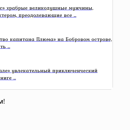
с» храбрые великодушные мужчины,
ером, преодолевающие все ...
тво капитана Плюма» на Бобровом острове,
 ...
кале» увлекательный приключенческий
иге ...
м!