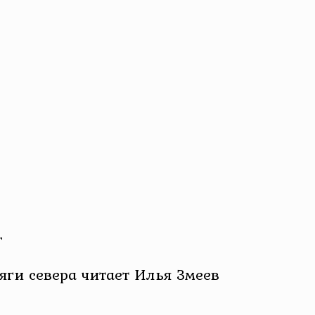
г
ги севера читает Илья Змеев