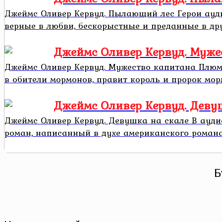
Джеймс Оливер Кервуд. Пылающий лес Герои ау
верные в любви, бескорыстные и преданные в др
Джеймс Оливер Кервуд. Муже
Джеймс Оливер Кервуд. Мужество капитана Плюм
в обители мормонов, правит король и пророк морм
Джеймс Оливер Кервуд. Деву
Джеймс Оливер Кервуд. Девушка на скале В ауд
роман, написанный в духе американского романа о 
Б