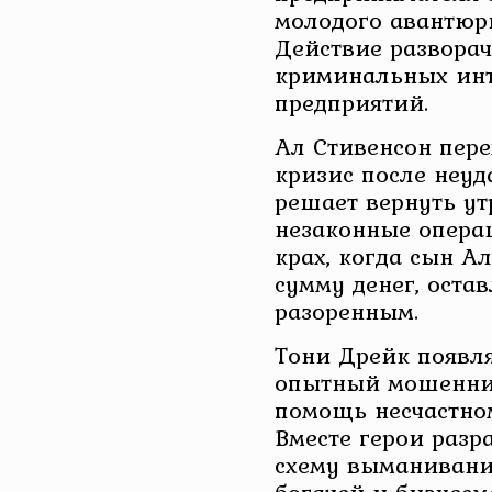
молодого авантюр
Действие разворач
криминальных инт
предприятий.
Ал Стивенсон пер
кризис после неу
решает вернуть ут
незаконные операц
крах, когда сын 
сумму денег, оста
разоренным.
Тони Дрейк появля
опытный мошенни
помощь несчастно
Вместе герои раз
схему выманивани