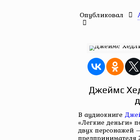
Опубликовал
Джеймс Хед
д
В аудиокниге
Джей
«Легкие деньги» п
двух персонажей 
предпринимателя 