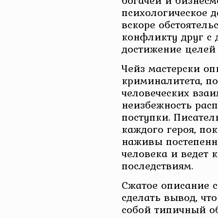
богачей и бизнесм
психологическое д
вскоре обстоятельс
конфликту друг с 
достижение целей 
Чейз мастерски оп
криминалитета, по
человеческих вза
неизбежность рас
поступки. Писате
каждого героя, по
наживы постепенн
человека и ведет 
последствиям.
Сжатое описание 
сделать вывод, чт
собой типичный о