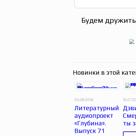
Будем дружить
Новинки в этой кате
03.08.2026
31.07.2
Литературный
Дэви
аудиопроект
Сме
«Глубина».
ты 
Выпуск 71