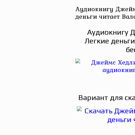
Аудиокнигу Джейм
деньги читает Ва
Аудиокнигу Д
Легкие деньги
бе
Вариант для ск