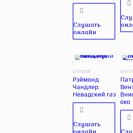
Слу
Слушать
онл
онлайн
27.07.2026
24.07.
Рэймонд
Пат
Чандлер.
Вен
Невадский газ
Вни
око
Слушать
онлайн
Слу