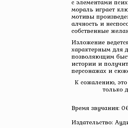
с элементами псих
мораль играет кл
мотивы произведе
алчность и неспос
собственные желан
Изложение ведется
характерным для д
позволяющим быст
истории и получит
персонажах и сюже
К сожалению, это
только 
Время звучания: 06
Издательство: Ау