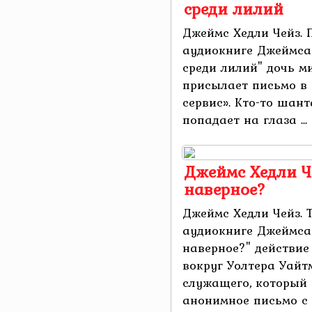
среди лилий
Джеймс Хедли Чейз. 
аудиокниге Джеймса 
среди лилий" дочь м
присылает письмо в 
сервис». Кто-то шант
попадает на глаза ...
Джеймс Хедли Ч
наверное?
Джеймс Хедли Чейз.
аудиокниге Джеймса
наверное?" действие
вокруг Уолтера Уайт
служащего, который
анонимное письмо с п