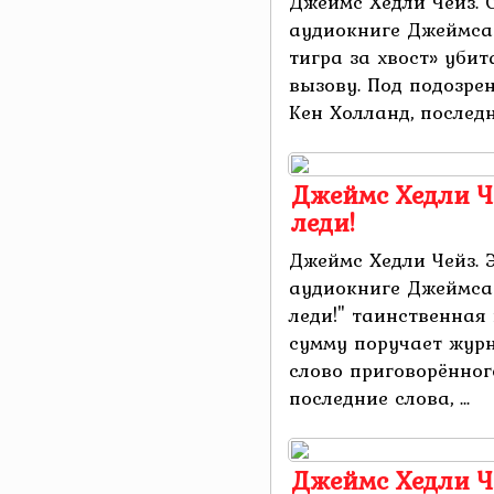
Джеймс Хедли Чейз. С
аудиокниге Джеймса
тигра за хвост» уби
вызову. Под подозре
Кен Холланд, последни
Джеймс Хедли Че
леди!
Джеймс Хедли Чейз. Э
аудиокниге Джеймса 
леди!" таинственная
сумму поручает жур
слово приговорённог
последние слова, ...
Джеймс Хедли Ч