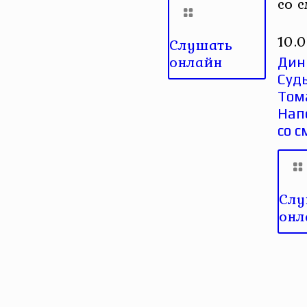
со 
10.
Слушать
онлайн
Дин
Суд
Том
Нап
со 
Слу
онл