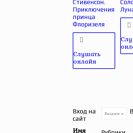
Стивенсон.
Сол
Приключения
Лун
принца
Флоризеля
Слу
онл
Слушать
онлайн
Вход на
сайт
Имя
Рубрики