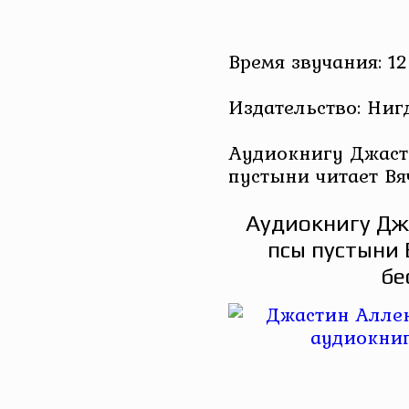
Время звучания: 12
Издательство: Ниг
Аудиокнигу Джаст
пустыни читает Вя
Аудиокнигу Дж
псы пустыни 
бе