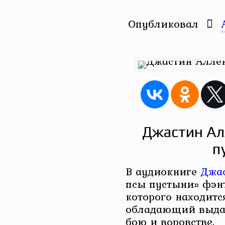
Опубликовал
Джастин Ал
п
В аудиокниге
Джа
псы пустыни» фэнт
которого находитс
обладающий выда
бою и воровстве.