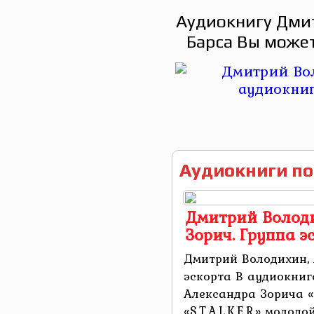
Аудиокнигу Дми
Барса Вы может
Аудиокниги по
Дмитрий Володи
Зорич. Группа э
Дмитрий Володихин, 
эскорта В аудиокниг
Александра Зорича «
«S.T.A.L.K.E.R.» моло