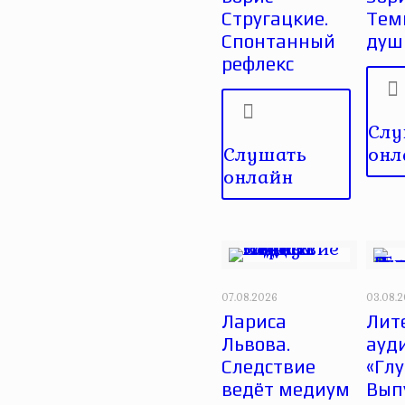
Стругацкие.
Тем
Спонтанный
душ
рефлекс
Слу
Слушать
онл
онлайн
07.08.2026
03.08.
Лариса
Лит
Львова.
ауд
Следствие
«Глу
ведёт медиум
Вып