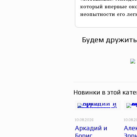
который впервые ока
неопытности его легко
Будем дружить
Новинки в этой кате
10.08.2026
10.08.
Аркадий и
Але
Борис
Зори