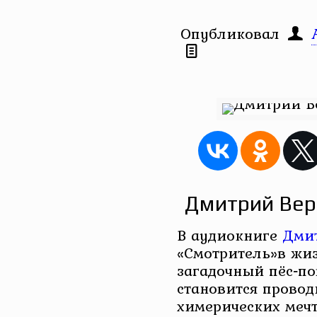
Опубликовал
Дмитрий Вер
В аудиокниге
Дмит
«Смотритель»в жиз
загадочный пёс‑по
становится прово
химерических меч