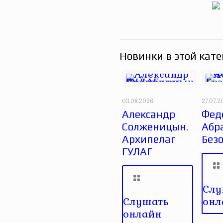
Новинки в этой кате
03.08.2026
27.07.2
Александр
Фед
Солженицын.
Абр
Архипелаг
Без
ГУЛАГ
Слу
Слушать
онл
онлайн