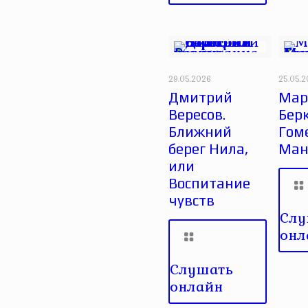
29.05.2026
25.05.
Дмитрий
Мар
Вересов.
Бер
Ближний
Гоме
берег Нила,
Ман
или
Воспитание
чувств
Слу
онл
Слушать
онлайн