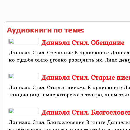
Аудиокниги по теме:
Даниэла Стил. Обещание
Даниэла Стил. Обещание В аудиокниге Даниэл
но судьбе было угодно разлучить их. Лицо дев
Даниэла Стил. Старые пис
Даниэла Стил. Старые письма В аудиокниге Д
танцовщица императорского театра, чьим талан
Даниэла Стил. Благослове
Даниэла Стил. Благословение В книге Даниэлы
их объединяет одно желание — чтобы в доме нак