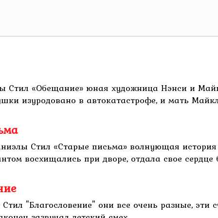
ы Стил «Обещание» юная художница Нэнси и Майк
ушки изуродовано в автокатастрофе, и мать Майкла
ьма
аниэлы Стил «Старые письма» волнующая история
том восхищались при дворе, отдала свое сердце б
ние
 Стил "Благословение" они все очень разные, эти 
онец зазвучал детский смех. ...