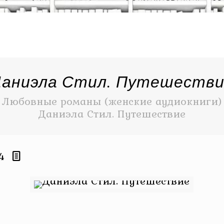
аниэла Стил. Путешеств
Любовные романы (женские аудиокниги) 
Даниэла Стил. Путешествие
4