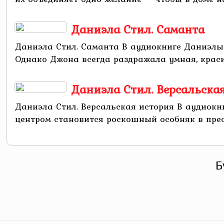
Даниэла Стил. Саманта
Даниэла Стил. Саманта В аудиокниге Даниэлы
Однако Джона всегда раздражала умная, красив
Даниэла Стил. Версальска
Даниэла Стил. Версальская история В аудиокн
центром становится роскошный особняк в прес
Б