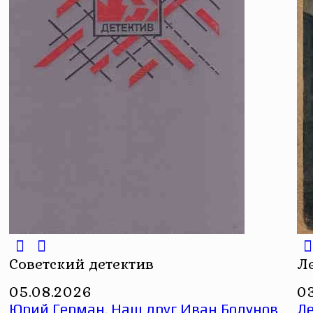
Советский детектив
Л
05.08.2026
0
Юрий Герман. Наш друг Иван Бодунов
Ле