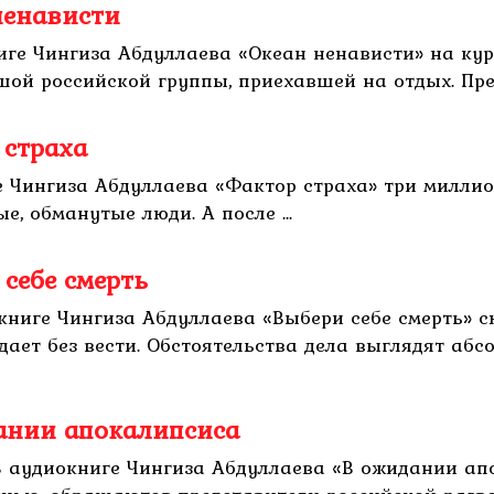
ненависти
иге Чингиза Абдуллаева «Океан ненависти» на ку
ой российской группы, приехавшей на отдых. Прест
 страха
е Чингиза Абдуллаева «Фактор страха» три миллион
е, обманутые люди. А после ...
себе смерть
окниге Чингиза Абдуллаева «Выбери себе смерть» 
дает без вести. Обстоятельства дела выглядят аб
дании апокалипсиса
В аудиокниге Чингиза Абдуллаева «В ожидании ап