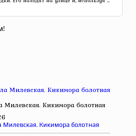
. Его находят на улице и, используя ...
м!
 Милевская. Кикимора болотная
26
 Милевская. Кикимора болотная