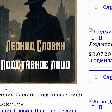
Сл
Людмила
29.07.2
Людмила 
Сл
еонид Словин. Подставное лицо
3.08.2026
онид Словин. Подставное лицо