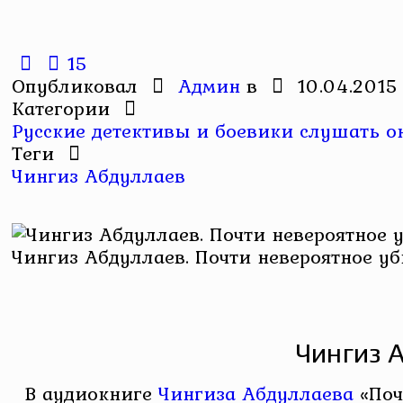
15
Опубликовал
Админ
в
10.04.2015
Категории
Русские детективы и боевики слушать он
Теги
Чингиз Абдуллаев
Чингиз Абдуллаев. Почти невероятное у
Чингиз 
В аудиокниге
Чингиза Абдуллаева
«Поч