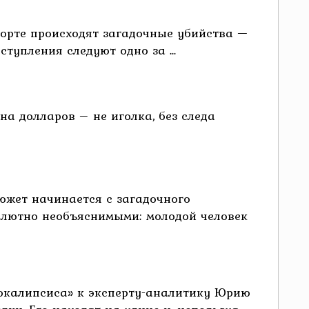
рорте происходят загадочные убийства —
упления следуют одно за ...
а долларов – не иголка, без следа
сюжет начинается с загадочного
солютно необъяснимыми: молодой человек
окалипсиса» к эксперту-аналитику Юрию