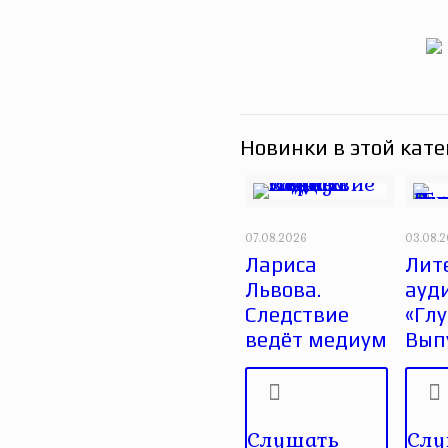
Новинки в этой кате
07.08.2026
03.08.
Лариса
Лит
Львова.
ауд
Следствие
«Глу
ведёт медиум
Вып
Слушать
Слу