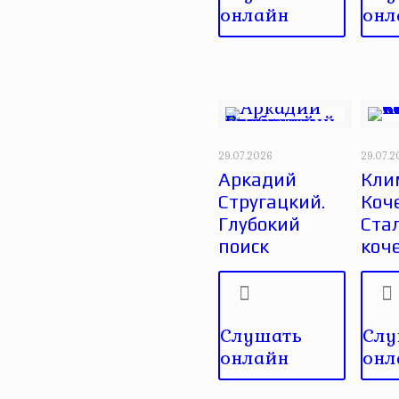
онлайн
онл
29.07.2026
29.07.
Аркадий
Кли
Стругацкий.
Коче
Глубокий
Ста
поиск
коч
Слушать
Слу
онлайн
онл