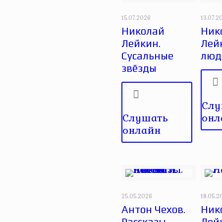
15.07.2026
13.07.2
Николай
Ник
Лейкин.
Лейк
Сусальные
люд
звёзды
Слу
Слушать
онл
онлайн
25.05.2026
18.05.2
Антон Чехов.
Ник
Рассказы.
Лей