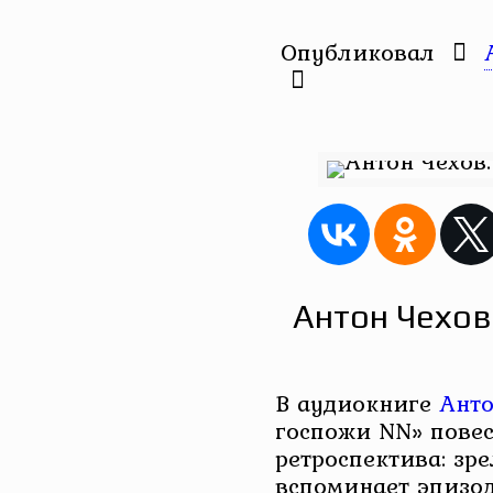
Опубликовал
Антон Чехов
В аудиокниге
Анто
госпожи NN» повес
ретроспектива: зр
вспоминает эпизо