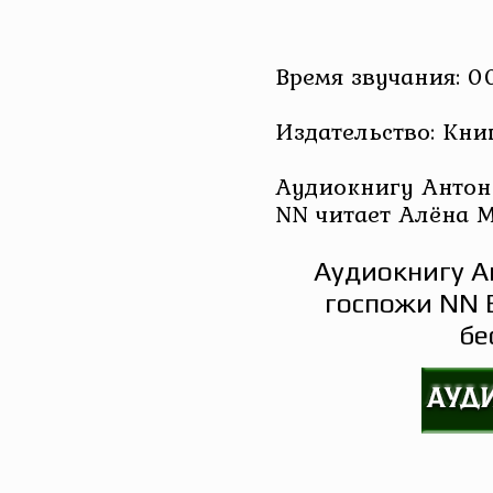
Время звучания: 00
Издательство: Кни
Аудиокнигу Антон 
NN читает Алёна 
Аудиокнигу А
госпожи NN 
бе