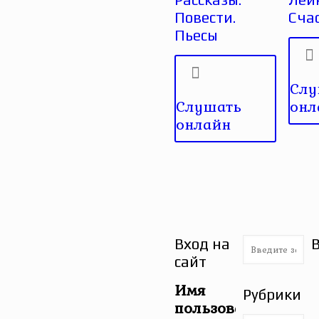
Повести.
Сча
Пьесы
Слу
Слушать
онл
онлайн
Вход на
сайт
Имя
Рубрики
пользователя