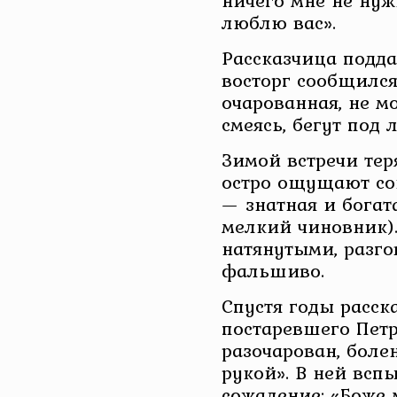
ничего мне не нужн
люблю вас».
Рассказчица поддаё
восторг сообщился
очарованная, не м
смеясь, бегут под 
Зимой встречи тер
остро ощущают со
— знатная и богат
мелкий чиновник).
натянутыми, разго
фальшиво.
Спустя годы расск
постаревшего Петр
разочарован, боле
рукой». В ней всп
сожаление: «Боже 