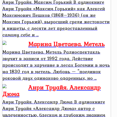
Анри Труайя. Максим Горький В аудиокниге
Анри Труайя «Максим Горький» как Алексей
Максимович Пешков (1868–1936) (он же
Максим Горький), выросший среди жестокости
и нищеты, с десяти лет предоставленный
самому себе и ...
Марина Цветаева. Метель
Марина Цветаева. Метель Радиоспектакль
звучит в записи от 1992 года. Действие
происходит в харчевне в лесах Богемии в ночь
на 1830 год в метель. Любовь — "поединок
роковой двух одинаково одаренных, но ...
Анри Труайя. Александр
Дюма
Анри Труайя. Александр Дюма В аудиокниге
Анри Труайя «Александр Дюма» автор с
увлеченностью, блеском и глубоким знанием