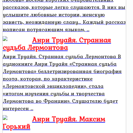
рассказов, которые легко слушаются. В них вы
услышите любовные истории, женскую
зависть, неожиданную славу… Каждый рассказ
написан потрясающим языком, ...
Анри Труайя. Странная
судьба Лермонтова
Анри Труайя. Странная судьба Лермонтова В
аудиокниге Анри Труайя «Странная судьба
Лермонтова» беллетризированная биография
поэта, которая, по характеристике
«Лермонтовской энциклопедии», стала
«итогом изучения судьбы и творчества
Лермонтова во Франции». Слушателю будет
интересен ...
Анри Труайя. Максим
Горький