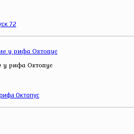
ск 72
е у рифа Октопус
 рифа Октопус