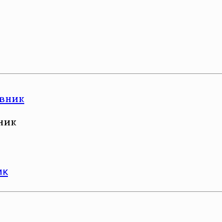
ник
ик