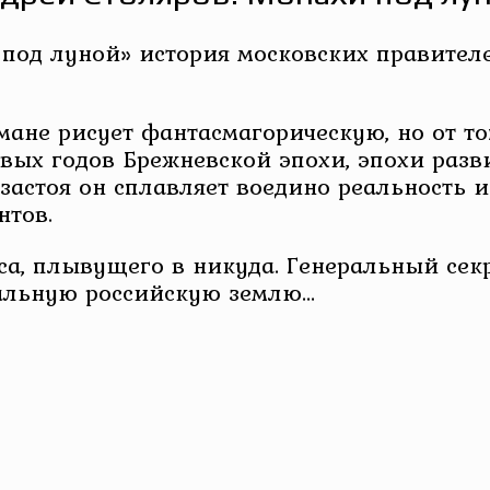
 под луной» история московских правите
ане рисует фантасмагорическую, но от то
вых годов Брежневской эпохи, эпохи разви
застоя он сплавляет воедино реальность и
нтов.
оса, плывущего в никуда. Генеральный се
дальную российскую землю…