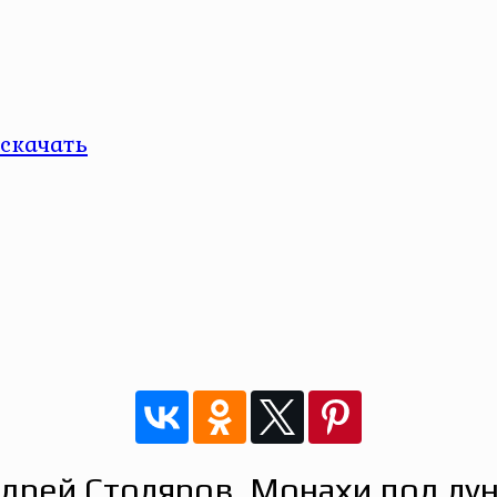
скачать
дрей Столяров. Монахи под лу